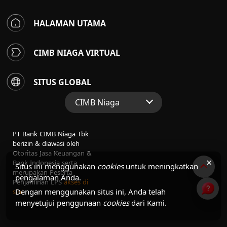
HALAMAN UTAMA
CIMB NIAGA VIRTUAL
SITUS GLOBAL
CIMB Niaga
Situs Web Grup
PT Bank CIMB Niaga Tbk
Perbankan Konsumen
berizin & diawasi oleh
Otoritas Jasa Keuangan &
Perbankan Syariah
×
Bank Indonesia serta
Situs ini menggunakan
cookies
untuk meningkatkan
merupakan Peserta
pengalaman Anda.
Penjaminan LPS
akses di
Dengan menggunakan situs ini, Anda telah
sini
menyetujui penggunaan
cookies
dari Kami.