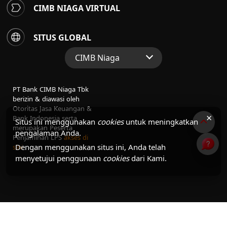
CIMB NIAGA VIRTUAL
SITUS GLOBAL
CIMB Niaga
Situs Web Grup
PT Bank CIMB Niaga Tbk
Perbankan Konsumen
berizin & diawasi oleh
Otoritas Jasa Keuangan &
Perbankan Syariah
×
Bank Indonesia serta
Situs ini menggunakan
cookies
untuk meningkatkan
merupakan Peserta
pengalaman Anda.
Penjaminan LPS
akses di
Dengan menggunakan situs ini, Anda telah
sini
menyetujui penggunaan
cookies
dari Kami.