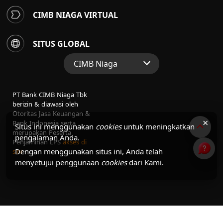
CIMB NIAGA VIRTUAL
SITUS GLOBAL
CIMB Niaga
Situs Web Grup
PT Bank CIMB Niaga Tbk
Perbankan Konsumen
berizin & diawasi oleh
Otoritas Jasa Keuangan &
Perbankan Syariah
×
Bank Indonesia serta
Situs ini menggunakan
cookies
untuk meningkatkan
merupakan Peserta
pengalaman Anda.
Penjaminan LPS
akses di
Dengan menggunakan situs ini, Anda telah
sini
menyetujui penggunaan
cookies
dari Kami.