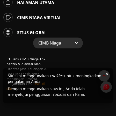
HALAMAN UTAMA
CIMB NIAGA VIRTUAL
SITUS GLOBAL
CIMB Niaga
Situs Web Grup
PT Bank CIMB Niaga Tbk
Perbankan Konsumen
berizin & diawasi oleh
Otoritas Jasa Keuangan &
Perbankan Syariah
×
Bank Indonesia serta
Situs ini menggunakan
cookies
untuk meningkatkan
merupakan Peserta
pengalaman Anda.
Penjaminan LPS
akses di
Dengan menggunakan situs ini, Anda telah
sini
menyetujui penggunaan
cookies
dari Kami.