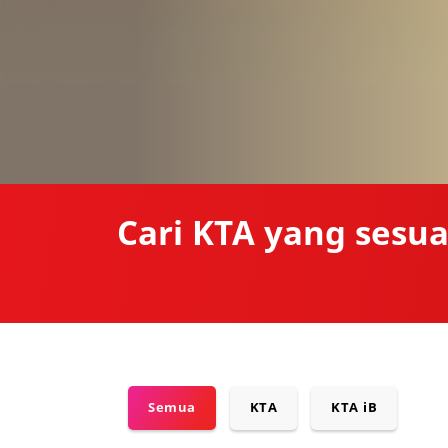
Cari KTA yang sesua
Semua
KTA
KTA iB