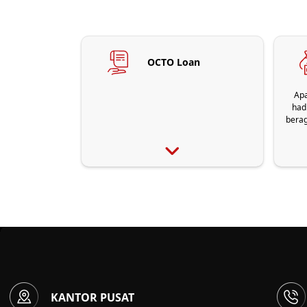
OCTO Loan
Ap
had
bera
s
KANTOR PUSAT