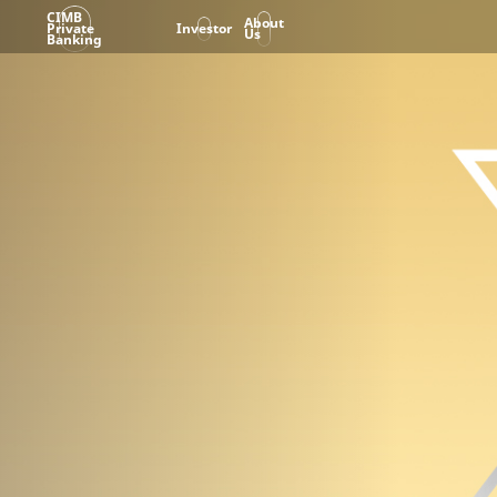
CIMB
About
Private
Investor
Us
Banking