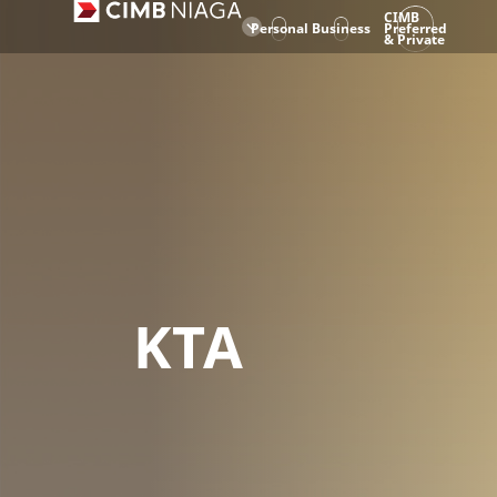
CIMB
Personal
Business
Preferred
& Private
KTA