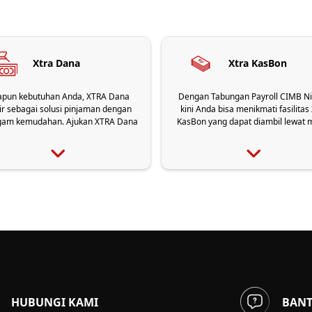
Xtra Dana
Xtra KasBon
apun kebutuhan Anda, XTRA Dana
Dengan Tabungan Payroll CIMB Ni
ir sebagai solusi pinjaman dengan
kini Anda bisa menikmati fasilitas
gam kemudahan. Ajukan XTRA Dana
KasBon yang dapat diambil lewat 
ekarang melalui Aplikasi OCTO!
ATM kapan saja! Xtra KasBon ada
pinjaman yang selalu siap cair di si
apapun termasuk keadaan mend
seperti sebelum tanggal gajian
HUBUNGI KAMI
BAN