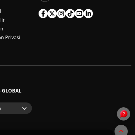
i
ir
an
n Privasi
S GLOBAL
a
p
nsumen