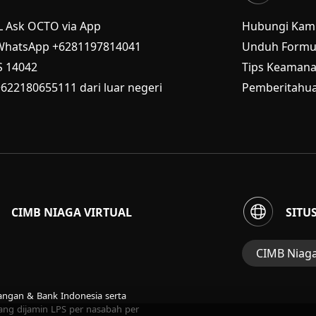
L Ask OCTO via App
Hubungi Kam
WhatsApp +6281197814041
Unduh Formul
S
14042
Tips Keaman
+622180655111 dari luar negeri
Pemberitahua
CIMB NIAGA VIRTUAL
SITU
CIMB Niag
Situs Web Gru
uangan & Bank Indonesia serta
Perbankan Ko
ng dijamin LPS per nasabah per