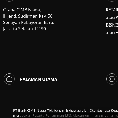
Graha CIMB Niaga,
RETAI
Jl. Jend. Sudirman Kav. 58,
atau 
Senayan Kebayoran Baru,
BISNI
Jakarta Selatan 12190
atau 
HALAMAN UTAMA
PT Bank CIMB Niaga Tbk berizin & diawasi oleh Otoritas Jasa Ke
merupakan Peserta Penjaminan LPS. Maksimum nilai simpanan ya