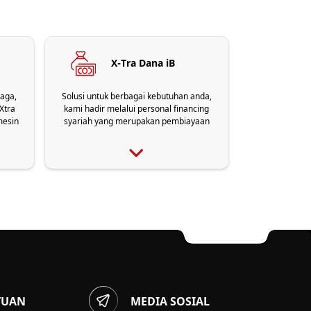
X-Tra Dana iB
aga,
Solusi untuk berbagai kebutuhan anda,
 Xtra
kami hadir melalui personal financing
mesin
syariah yang merupakan pembiayaan
lah
tanpa jaminan yang digunakan untuk
tuasi
keperluan pembelian barang
esak
menggunakan akad murabahah (jual
.
beli), keperluan pembelian paket jasa
menggunakan akad Ijarah Multijasa
ataupun fasiliitas pembiayaan multiguna
iB Xtra (dana tunai) menggunakan akad
Musyarakah Mutanaqisah (MMQ).
TUAN
MEDIA SOSIAL