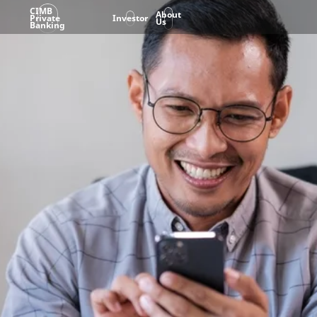
CIMB
About
Private
Investor
Us
Banking