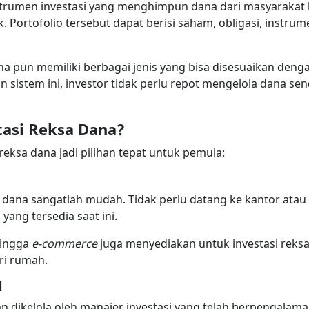
nstrumen investasi yang menghimpun dana dari masyarakat 
ek. Portofolio tersebut dapat berisi saham, obligasi, instr
a pun memiliki berbagai jenis yang bisa disesuaikan dengan
 sistem ini, investor tidak perlu repot mengelola dana se
tasi Reksa Dana?
eksa dana jadi pilihan tepat untuk pemula:
sa dana sangatlah mudah. Tidak perlu datang ke kantor ata
yang tersedia saat ini.
 hingga
e-commerce
juga menyediakan untuk investasi reks
i rumah.
l
 dikelola oleh manajer investasi yang telah berpengalaman