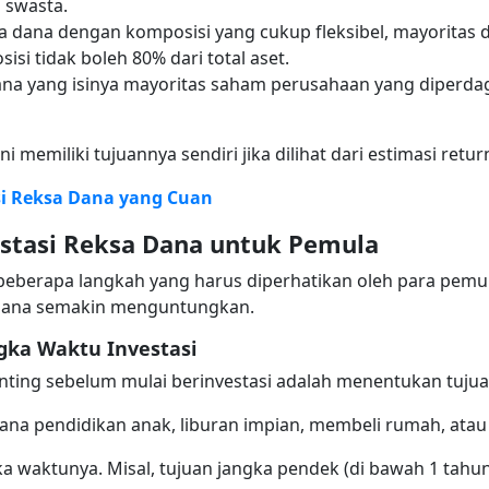
 swasta.
dana dengan komposisi yang cukup fleksibel, mayoritas de
isi tidak boleh 80% dari total aset.
na yang isinya mayoritas saham perusahaan yang diperda
i memiliki tujuannya sendiri jika dilihat dari estimasi retur
si Reksa Dana yang Cuan
stasi Reksa Dana untuk Pemula
beberapa langkah yang harus diperhatikan oleh para pemul
a dana semakin menguntungkan.
gka Waktu Investasi
nting sebelum mulai berinvestasi adalah menentukan tuju
a pendidikan anak, liburan impian, membeli rumah, atau
ka waktunya. Misal, tujuan jangka pendek (di bawah 1 tahu