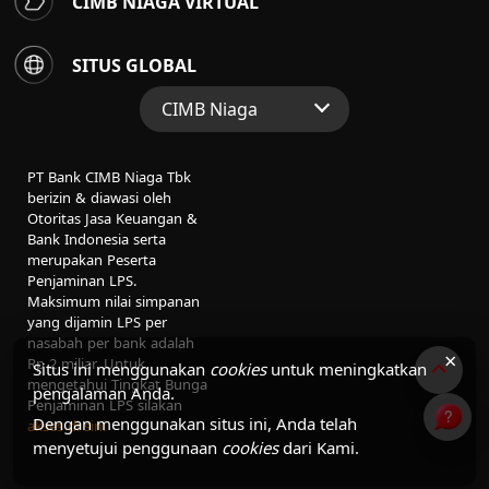
CIMB NIAGA VIRTUAL
SITUS GLOBAL
CIMB Niaga
Situs Web Grup
PT Bank CIMB Niaga Tbk
Perbankan Konsumen
berizin & diawasi oleh
Otoritas Jasa Keuangan &
Perbankan Syariah
Bank Indonesia serta
merupakan Peserta
Penjaminan LPS.
Maksimum nilai simpanan
yang dijamin LPS per
nasabah per bank adalah
×
Rp 2 miliar. Untuk
Situs ini menggunakan
cookies
untuk meningkatkan
mengetahui Tingkat Bunga
pengalaman Anda.
Penjaminan LPS silakan
Dengan menggunakan situs ini, Anda telah
akses di sini
menyetujui penggunaan
cookies
dari Kami.