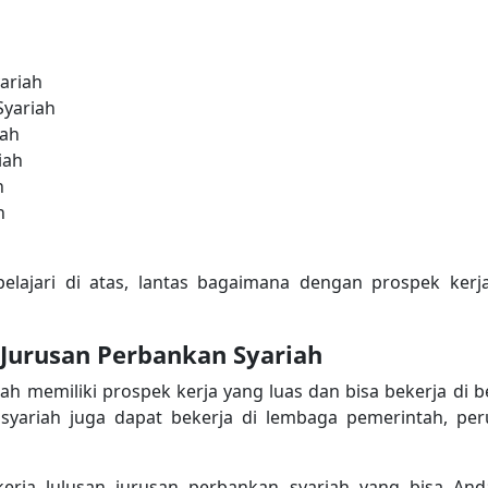
ariah
Syariah
iah
iah
h
h
elajari di atas, lantas bagaimana dengan prospek ker
 Jurusan Perbankan Syariah
ah memiliki prospek kerja yang luas dan bisa bekerja di b
 syariah juga dapat bekerja di lembaga pemerintah, pe
kerja lulusan jurusan perbankan syariah yang bisa A