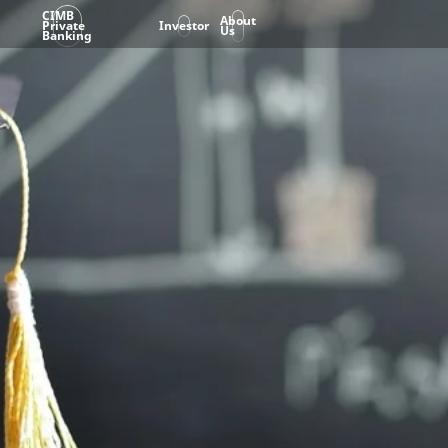
CIMB
About
Private
Investor
Us
Banking