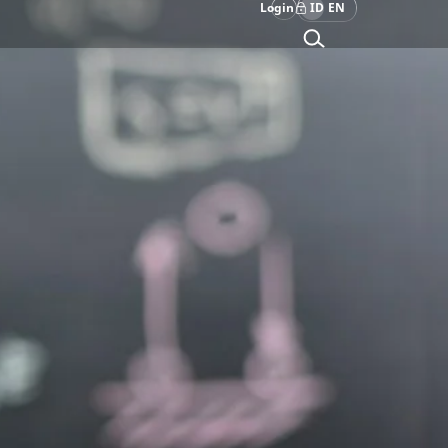
Login
ID
EN