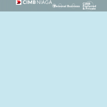
CIMB
Personal
Business
Preferred
& Private