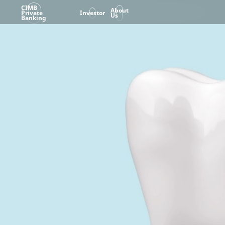
CIMB
About
Private
Investor
Us
Banking