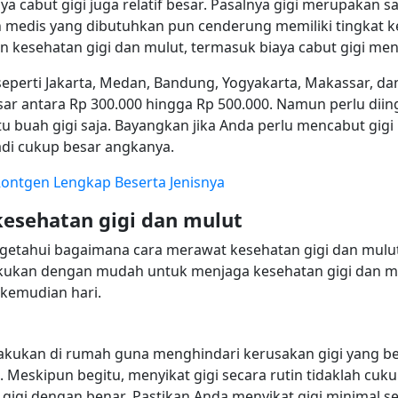
 cabut gigi juga relatif besar. Pasalnya gigi merupakan s
edis yang dibutuhkan pun cenderung memiliki tingkat kesu
kesehatan gigi dan mulut, termasuk biaya cabut gigi menj
seperti Jakarta, Medan, Bandung, Yogyakarta, Makassar, dan
ar antara Rp 300.000 hingga Rp 500.000. Namun perlu diinga
u buah gigi saja. Bayangkan jika Anda perlu mencabut gigi 
adi cukup besar angkanya.
 Rontgen Lengkap Beserta Jenisnya
esehatan gigi dan mulut
getahui bagaimana cara merawat kesehatan gigi dan mulut s
akukan dengan mudah untuk menjaga kesehatan gigi dan m
i kemudian hari.
lakukan di rumah guna menghindari kerusakan gigi yang 
. Meskipun begitu, menyikat gigi secara rutin tidaklah cuk
 gigi dengan benar. Pastikan Anda menyikat gigi minimal se