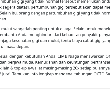
rtumbuhan gigi yang tidak normal tersebut memerlukan tind
dak segera diatasi, pertumbuhan gigi tersebut akan dapat me
Selain itu, orang dengan pertumbuhan gigi yang tidak no
nan.
n mulut sangatlah penting untuk dijaga. Selain untuk meneka
 membantu Anda menghindari dari kehadiran penyakit-peny
enjaga kesehatan gigi dan mulut, tentu biaya cabut gigi yan
 di masa depan.
esuai dengan kebutuhan Anda, CIMB Niaga menawarkan OC
dan berjiwa muda. Kemudahan dan keuntungan bertransaksi
nk lain & top-up e-wallet masing-masing 20x setiap bulann
 2 Juta!. Temukan info lengkap mengenai tabungan OCTO S