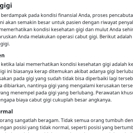
gigi
n berdampak pada kondisi finansial Anda, proses pencabutan
ni akan semakin besar untuk pasien dengan riwayat penyak
iti memerhatikan kondisi kesehatan gigi dan mulut Anda se
aruskan Anda melakukan operasi cabut gigi. Berikut adala
gigi.
en
di ketika lalai memerhatikan kondisi kesehatan gigi adalah
i ini biasanya kerap ditemukan akibat adanya gigi berlu
sakan pada gigi yang sudah tidak bisa diperbaiki lagi ter
 Jika dibiarkan, nantinya gigi yang mengalami kerusakan te
yang menempel pada gigi yang berlubang. Perawatan khusu
engapa biaya cabut gigi cukuplah besar angkanya.
ormal
orang sangatlah beragam. Tidak semua orang tumbuh den
gan posisi yang tidak normal, seperti posisi yang bertumb