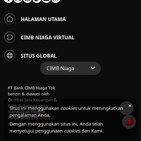
HALAMAN UTAMA
CIMB NIAGA VIRTUAL
SITUS GLOBAL
CIMB Niaga
Situs Web Grup
PT Bank CIMB Niaga Tbk
Perbankan Konsumen
berizin & diawasi oleh
Otoritas Jasa Keuangan &
Perbankan Syariah
×
Bank Indonesia serta
Situs ini menggunakan
cookies
untuk meningkatkan
merupakan Peserta
pengalaman Anda.
Penjaminan LPS
akses di
Dengan menggunakan situs ini, Anda telah
sini
menyetujui penggunaan
cookies
dari Kami.