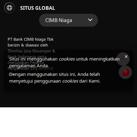
SITUS GLOBAL
CIMB Niaga
Situs Web Grup
PT Bank CIMB Niaga Tbk
Perbankan Konsumen
berizin & diawasi oleh
Otoritas Jasa Keuangan &
Perbankan Syariah
×
Bank Indonesia serta
Situs ini menggunakan
cookies
untuk meningkatkan
merupakan Peserta
pengalaman Anda.
Penjaminan LPS
akses di
Dengan menggunakan situs ini, Anda telah
sini
menyetujui penggunaan
cookies
dari Kami.