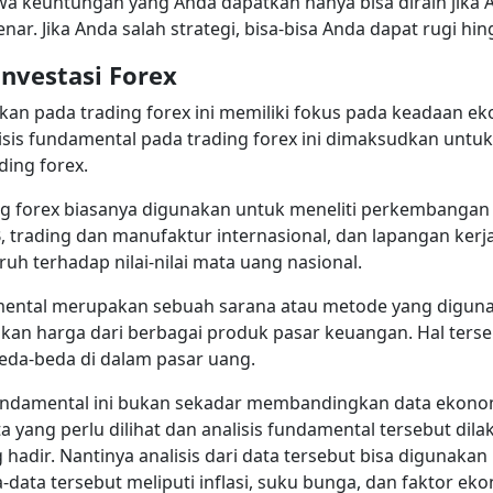
wa keuntungan yang Anda dapatkan hanya bisa diraih jika 
r. Jika Anda salah strategi, bisa-bisa Anda dapat rugi hing
Investasi Forex
ukan pada trading forex ini memiliki fokus pada keadaan e
isis fundamental pada trading forex ini dimaksudkan untuk
ding forex.
ng forex biasanya digunakan untuk meneliti perkembangan 
trading dan manufaktur internasional, dan lapangan kerja.
uh terhadap nilai-nilai mata uang nasional.
damental merupakan sebuah sarana atau metode yang digun
an harga dari berbagai produk pasar keuangan. Hal terse
beda-beda di dalam pasar uang.
undamental ini bukan sekadar membandingkan data ekonomi
ata yang perlu dilihat dan analisis fundamental tersebut 
g hadir. Nantinya analisis dari data tersebut bisa digunak
data tersebut meliputi inflasi, suku bunga, dan faktor eko