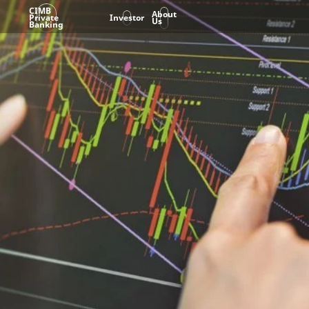
CIMB
About
Private
Investor
Us
Banking