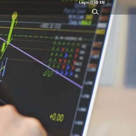
Login
ID
EN