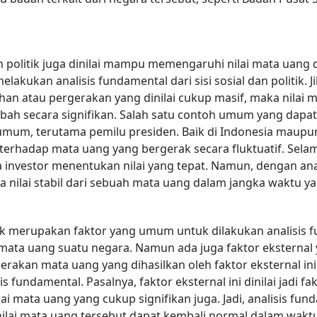
an politik juga dinilai mampu memengaruhi nilai mata uang 
elakukan analisis fundamental dari sisi sosial dan politik. Ji
n atau pergerakan yang dinilai cukup masif, maka nilai m
bah secara signifikan. Salah satu contoh umum yang dapa
 umum, terutama pemilu presiden. Baik di Indonesia maupun
u terhadap mata uang yang bergerak secara fluktuatif. Sela
ra investor menentukan nilai yang tepat. Namun, dengan an
a nilai stabil dari sebuah mata uang dalam jangka waktu y
litik merupakan faktor yang umum untuk dilakukan analis
n mata uang suatu negara. Namun ada juga faktor eksternal
akan mata uang yang dihasilkan oleh faktor eksternal in
s fundamental. Pasalnya, faktor eksternal ini dinilai jadi 
ai mata uang yang cukup signifikan juga. Jadi, analisis fun
ilai mata uang tersebut dapat kembali normal dalam waktu