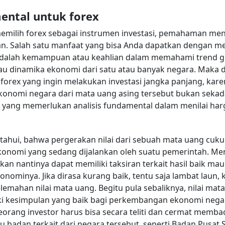
mental untuk forex
emilih forex sebagai instrumen investasi, pemahaman men
an. Salah satu manfaat yang bisa Anda dapatkan dengan m
 adalah kemampuan atau keahlian dalam memahami trend g
u dinamika ekonomi dari satu atau banyak negara. Maka dar
 forex yang ingin melakukan investasi jangka panjang, kare
nomi negara dari mata uang asing tersebut bukan sekada
or yang memerlukan analisis fundamental dalam menilai harg
ahui, bahwa pergerakan nilai dari sebuah mata uang cukup
onomi yang sedang dijalankan oleh suatu pemerintah. Me
an nantinya dapat memiliki taksiran terkait hasil baik ma
inya. Jika dirasa kurang baik, tentu saja lambat laun, 
ahan nilai mata uang. Begitu pula sebaliknya, nilai mat
iki kesimpulan yang baik bagi perkembangan ekonomi nega
seorang investor harus bisa secara teliti dan cermat memb
au badan terkait dari negara tersebut, seperti Badan Pusat 