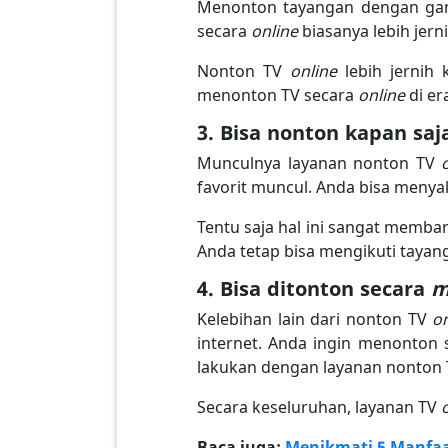
Menonton tayangan dengan gamb
secara
online
biasanya lebih jern
Nonton TV
online
lebih jernih
menonton TV secara
online
di e
3. Bisa nonton kapan saj
Munculnya layanan nonton TV
favorit muncul. Anda bisa menya
Tentu saja hal ini sangat memb
Anda tetap bisa mengikuti tayang
4. Bisa ditonton secara
m
Kelebihan lain dari nonton TV
o
internet. Anda ingin menonton 
lakukan dengan layanan nonton
Secara keseluruhan, layanan TV
Baca juga:
Menikmati 5 Manfaa