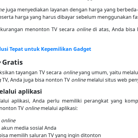
ine
juga menyediakan layanan dengan harga yang berbeda-
eserta harga yang harus dibayar sebelum menggunakan fasi
ekurangan menonton TV secara
online
di atas, Anda bisa
olusi Tepat untuk Kepemilikan Gadget
e
Gratis
ksikan tayangan TV secara
online
yang umum, yaitu melalu
g
TV, Anda juga bisa nonton TV
online
melalui situs web pe
lalui aplikasi
alui aplikasi, Anda perlu memiliki perangkat yang kompa
a nonton TV
online
melalui aplikasi:
V
online
 akun media sosial Anda
bisa memilih saluran TV yang ingin ditonton