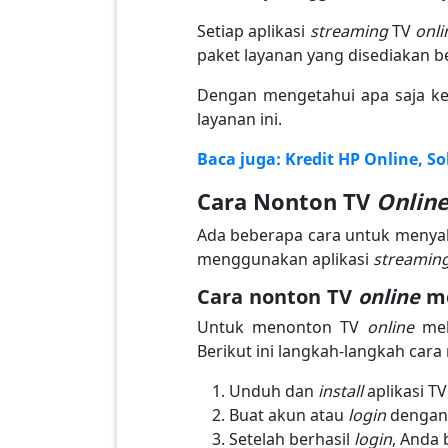
Setiap aplikasi
streaming
TV
onl
paket layanan yang disediakan b
Dengan mengetahui apa saja k
layanan ini.
Baca juga: Kredit HP Online, S
Cara Nonton TV
Onlin
Ada beberapa cara untuk menya
menggunakan aplikasi
streamin
Cara nonton TV
online
me
Untuk menonton TV
online
mel
Berikut ini langkah-langkah car
Unduh dan
install
aplikasi T
Buat akun atau
login
dengan
Setelah berhasil
login
, Anda 