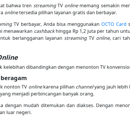
ihat bahwa tren
streaming
TV
online
memang semakin menin
ra
online
tersedia pilihan layanan gratis dan berbayar.
eaming
TV berbayar, Anda bisa menggunakan
OCTO Card
s
ini menawarkan
cashback
hingga Rp 1,2 juta per tahun u
ntuk berlangganan layanan
streaming
TV
online
, cari t
Online
ak kelebihan dibandingkan dengan menonton TV konvensio
h beragam
uk nonton TV
online
karena pilihan
channel
yang jauh lebih
ni yang menjadi perbincangan banyak orang.
bisa dengan mudah ditemukan dan diakses. Dengan meno
n luar negeri.