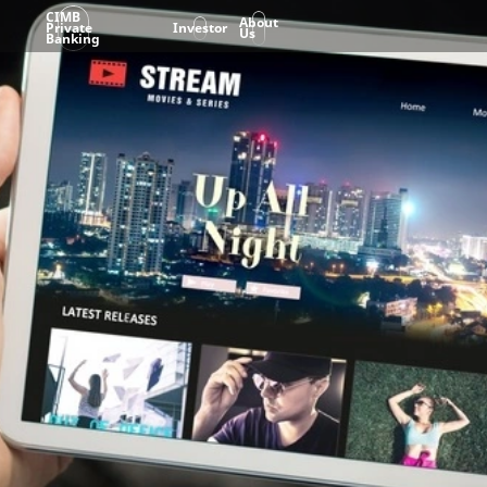
CIMB
About
Private
Investor
Us
Banking