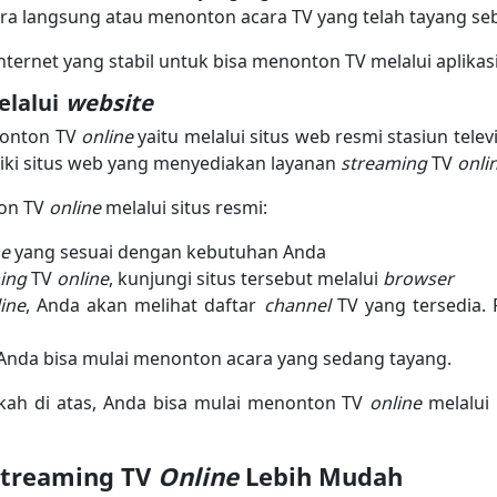
ra langsung atau menonton acara TV yang telah tayang se
nternet yang stabil untuk bisa menonton TV melalui aplikasi
elalui
website
nonton TV
online
yaitu melalui situs web resmi stasiun telev
iliki situs web yang menyediakan layanan
streaming
TV
onli
ton TV
online
melalui situs resmi:
ne
yang sesuai dengan kebutuhan Anda
ming
TV
online
, kunjungi situs tersebut melalui
browser
ine
, Anda akan melihat daftar
channel
TV yang tersedia. 
 Anda bisa mulai menonton acara yang sedang tayang.
kah di atas, Anda bisa mulai menonton TV
online
melalui
Streaming TV
Online
Lebih Mudah