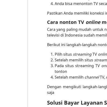
Anda bisa menonton TV seca
Pastikan Anda memiliki koneksi i
Cara nonton TV
online
m
Cara yang paling mudah untuk 
televisi di Indonesia sudah mem
Berikut ini langkah-langkah non
Pilih situs
streaming
TV
onli
Setelah memilih situs
strea
Pada situs streaming TV
onl
tonton
Setelah memilih
channel
TV,
Dengan mengikuti langkah-lang
saja
Solusi Bayar Layanan 