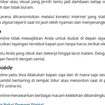
ar atau visual yang jernih tentu jadi dambaan setiap o
ih dan tidak buram.
 karena ditransmisikan melalui koneksi internet yang st
ra
digital
seperti saat ini jauh lebih nyaman dan menyenang
a
online
tidak mewajibkan Anda untuk duduk di depan layar 
ksikan tayangan tersebut kapan pun tanpa harus terikat ol
antu Anda yang sibuk dan bekerja hingga larut malam. D
an favorit dengan santai.
obile
nline
yaitu bisa dilakukan kapan saja dan di mana saja s
sambil berbaring di tempat tidur atau menonton saat di
 TV
online
ini.
online
menawarkan berbagai macam kelebihan dibandingka
t Pakai Dompet Digital