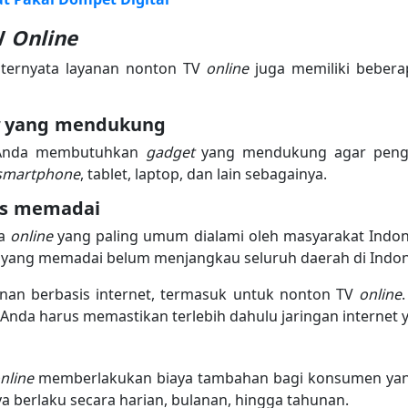
V
Online
, ternyata layanan nonton TV
online
juga memiliki beber
t
yang mendukung
 Anda membutuhkan
gadget
yang mendukung agar penga
smartphone
, tablet, laptop, dan lain sebagainya.
rus memadai
ra
online
yang paling umum dialami oleh masyarakat Indones
et yang memadai belum menjangkau seluruh daerah di Indon
yanan berbasis internet, termasuk untuk nonton TV
online
 Anda harus memastikan terlebih dahulu jaringan internet
nline
memberlakukan biaya tambahan bagi konsumen yan
nya berlaku secara harian, bulanan, hingga tahunan.