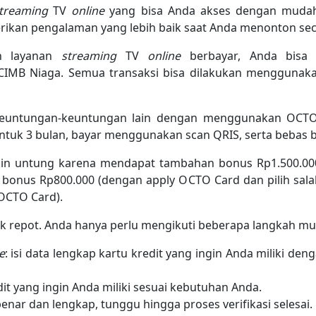
treaming
TV
online
yang bisa Anda akses dengan mudah,
rikan pengalaman yang lebih baik saat Anda menonton se
an layanan
streaming
TV
online
berbayar, Anda bisa
CIMB Niaga. Semua transaksi bisa dilakukan mengguna
keuntungan-keuntungan lain dengan menggunakan OCTO
 untuk 3 bulan, bayar menggunakan scan QRIS, serta bebas 
makin untung karena mendapat tambahan bonus Rp1.500.0
); bonus Rp800.000 (dengan apply OCTO Card dan pilih sal
OCTO Card).
k repot. Anda hanya perlu mengikuti beberapa langkah mu
e
: isi data lengkap kartu kredit yang ingin Anda miliki d
dit yang ingin Anda miliki sesuai kebutuhan Anda.
benar dan lengkap, tunggu hingga proses verifikasi selesai.