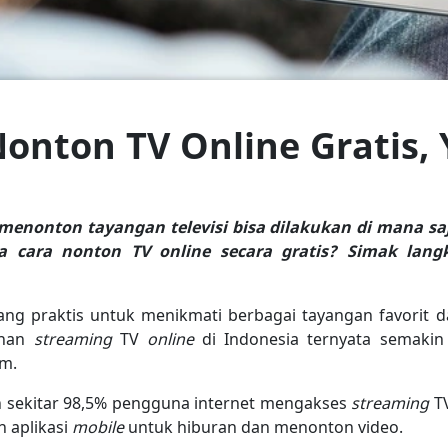
onton TV Online Gratis, 
ni, menonton tayangan televisi bisa dilakukan di mana sa
 cara nonton TV online secara gratis? Simak langk
ang praktis untuk menikmati berbagai tayangan favorit da
anan
streaming
TV
online
di Indonesia ternyata semaki
am.
sekitar 98,5% pengguna internet mengakses
streaming
T
 aplikasi
mobile
untuk hiburan dan menonton video.