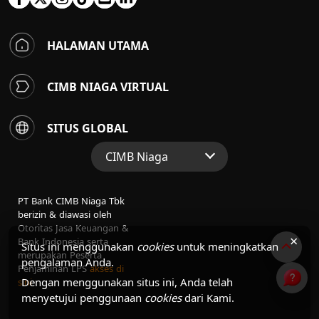
HALAMAN UTAMA
CIMB NIAGA VIRTUAL
SITUS GLOBAL
CIMB Niaga
Situs Web Grup
PT Bank CIMB Niaga Tbk
Perbankan Konsumen
berizin & diawasi oleh
Otoritas Jasa Keuangan &
Perbankan Syariah
×
Bank Indonesia serta
Situs ini menggunakan
cookies
untuk meningkatkan
merupakan Peserta
pengalaman Anda.
Penjaminan LPS
akses di
Dengan menggunakan situs ini, Anda telah
sini
menyetujui penggunaan
cookies
dari Kami.