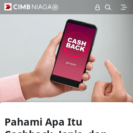
Personal
Pahami Apa Itu