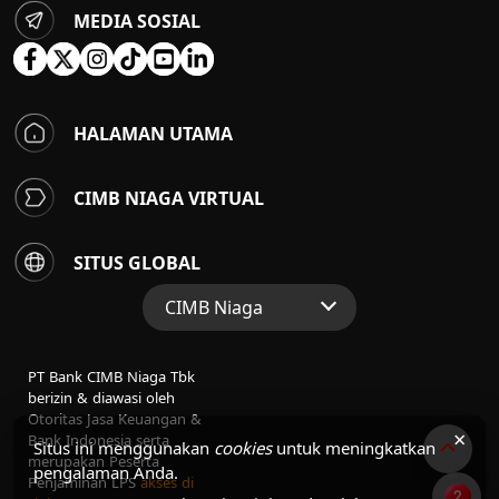
MEDIA SOSIAL
HALAMAN UTAMA
CIMB NIAGA VIRTUAL
SITUS GLOBAL
CIMB Niaga
Situs Web Grup
PT Bank CIMB Niaga Tbk
Perbankan Konsumen
berizin & diawasi oleh
Otoritas Jasa Keuangan &
Perbankan Syariah
×
Bank Indonesia serta
Situs ini menggunakan
cookies
untuk meningkatkan
merupakan Peserta
pengalaman Anda.
Penjaminan LPS
akses di