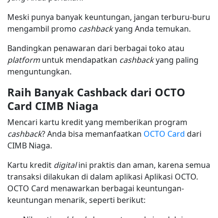
Meski punya banyak keuntungan, jangan terburu-buru
mengambil promo
cashback
yang Anda temukan.
Bandingkan penawaran dari berbagai toko atau
platform
untuk mendapatkan
cashback
yang paling
menguntungkan.
Raih Banyak Cashback dari OCTO
Card CIMB Niaga
Mencari kartu kredit yang memberikan program
cashback
? Anda bisa memanfaatkan
OCTO Card
dari
CIMB Niaga.
Kartu kredit
digital
ini praktis dan aman, karena semua
transaksi dilakukan di dalam aplikasi Aplikasi OCTO.
OCTO Card menawarkan berbagai keuntungan-
keuntungan menarik, seperti berikut: