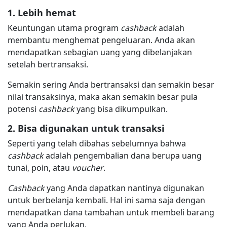
1. Lebih hemat
Keuntungan utama program
cashback
adalah
membantu menghemat pengeluaran. Anda akan
mendapatkan sebagian uang yang dibelanjakan
setelah bertransaksi.
Semakin sering Anda bertransaksi dan semakin besar
nilai transaksinya, maka akan semakin besar pula
potensi
cashback
yang bisa dikumpulkan.
2. Bisa digunakan untuk transaksi
Seperti yang telah dibahas sebelumnya bahwa
cashback
adalah pengembalian dana berupa uang
tunai, poin, atau
voucher
.
Cashback
yang Anda dapatkan nantinya digunakan
untuk berbelanja kembali. Hal ini sama saja dengan
mendapatkan dana tambahan untuk membeli barang
yang Anda perlukan.