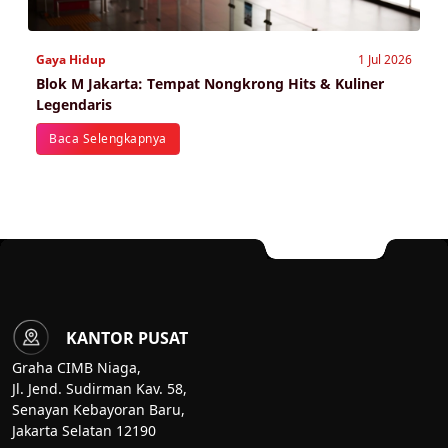
Gaya Hidup
1 Jul 2026
Blok M Jakarta: Tempat Nongkrong Hits & Kuliner
Legendaris
Baca Selengkapnya
KANTOR PUSAT
Graha CIMB Niaga,
Jl. Jend. Sudirman Kav. 58,
Senayan Kebayoran Baru,
Jakarta Selatan 12190