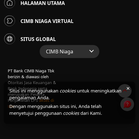
HALAMAN UTAMA
CIMB NIAGA VIRTUAL
SITUS GLOBAL
CIMB Niaga
Situs Web Grup
PT Bank CIMB Niaga Tbk
Perbankan Konsumen
berizin & diawasi oleh
Otoritas Jasa Keuangan &
Perbankan Syariah
×
Bank Indonesia serta
Situs ini menggunakan
cookies
untuk meningkatkan
merupakan Peserta
pengalaman Anda.
Penjaminan LPS
akses di
Dengan menggunakan situs ini, Anda telah
sini
menyetujui penggunaan
cookies
dari Kami.