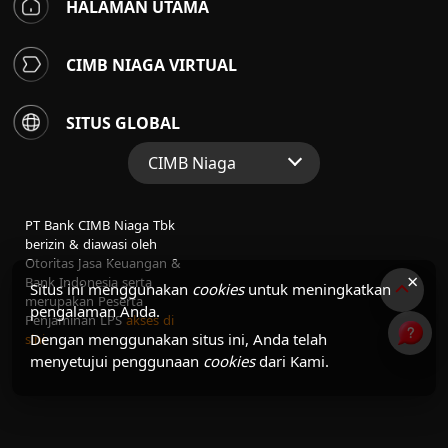
HALAMAN UTAMA
CIMB NIAGA VIRTUAL
SITUS GLOBAL
CIMB Niaga
Situs Web Grup
PT Bank CIMB Niaga Tbk
Perbankan Konsumen
berizin & diawasi oleh
Otoritas Jasa Keuangan &
Perbankan Syariah
×
Bank Indonesia serta
Situs ini menggunakan
cookies
untuk meningkatkan
merupakan Peserta
pengalaman Anda.
Penjaminan LPS
akses di
Dengan menggunakan situs ini, Anda telah
sini
menyetujui penggunaan
cookies
dari Kami.