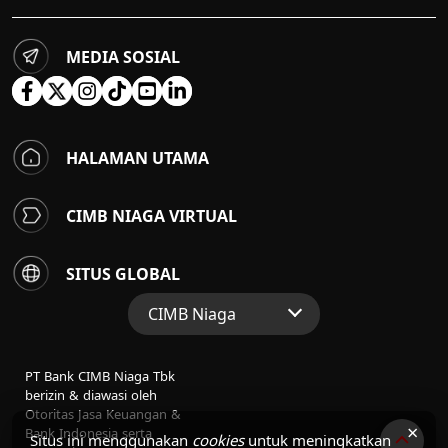
MEDIA SOSIAL
HALAMAN UTAMA
CIMB NIAGA VIRTUAL
SITUS GLOBAL
CIMB Niaga
Situs Web Grup
PT Bank CIMB Niaga Tbk
Perbankan Konsumen
berizin & diawasi oleh
Otoritas Jasa Keuangan &
Perbankan Syariah
×
Bank Indonesia serta
Situs ini menggunakan
cookies
untuk meningkatkan