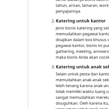
tahun, arisan, lamaran, wor
penyajiannya.
Katering untuk kantor
Jenis bisnis katering yang s
memudahkan pegawai kantor 
disajikan dalam box khusus
pegawai kantor, bisnis ini p
gathering, meeting, anniver
maka bisnis Anda akan coco
Katering untuk anak se
Selain untuk pesta dan kanto
memudahkan anak-anak sekola
lebih tenang karena anak-an
tidak memiliki waktu luang 
sangat memudahkan mereka. 
disuguhkan. Oleh karena it
yang aman untuk anak-anak