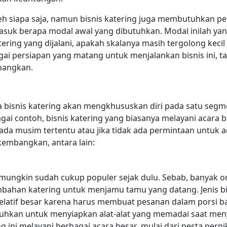
h siapa saja, namun bisnis katering juga membutuhkan p
suk berapa modal awal yang dibutuhkan. Modal inilah ya
ring yang dijalani, apakah skalanya masih tergolong kecil
gai persiapan yang matang untuk menjalankan bisnis ini, t
mbangkan.
 bisnis katering akan mengkhususkan diri pada satu segm
bagai contoh, bisnis katering yang biasanya melayani acara
da musim tertentu atau jika tidak ada permintaan untuk ac
ikembangkan, antara lain:
ni mungkin sudah cukup populer sejak dulu. Sebab, banyak
bahan katering untuk menjamu tamu yang datang. Jenis bis
tif besar karena harus membuat pesanan dalam porsi banya
utuhkan untuk menyiapkan alat-alat yang memadai saat m
ng ini melayani berbagai acara besar, mulai dari pesta pern