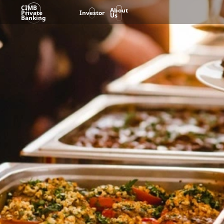
CIMB
About
Private
Investor
Us
Banking