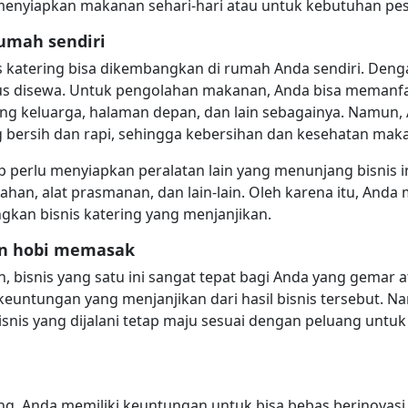
 menyiapkan makanan sehari-hari atau untuk kebutuhan pe
umah sendiri
is katering bisa dikembangkan di rumah Anda sendiri. Denga
us disewa. Untuk pengolahan makanan, Anda bisa memanfa
ang keluarga, halaman depan, dan lain sebagainya. Namun, 
ersih dan rapi, sehingga kebersihan dan kesehatan makan
p perlu menyiapkan peralatan lain yang menunjang bisnis ini
han, alat prasmanan, dan lain-lain. Oleh karena itu, An
an bisnis katering yang menjanjikan.
an hobi memasak
an, bisnis yang satu ini sangat tepat bagi Anda yang gema
keuntungan yang menjanjikan dari hasil bisnis tersebut. N
snis yang dijalani tetap maju sesuai dengan peluang untu
ring, Anda memiliki keuntungan untuk bisa bebas berinov