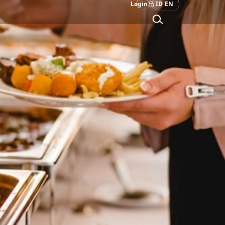
Login
ID
EN