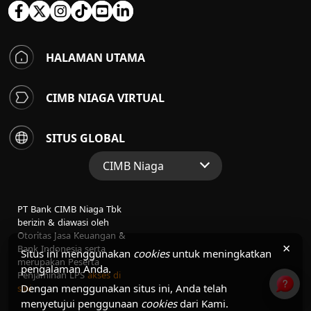
HALAMAN UTAMA
CIMB NIAGA VIRTUAL
SITUS GLOBAL
CIMB Niaga
Situs Web Grup
PT Bank CIMB Niaga Tbk
Perbankan Konsumen
berizin & diawasi oleh
Otoritas Jasa Keuangan &
Perbankan Syariah
×
Bank Indonesia serta
Situs ini menggunakan
cookies
untuk meningkatkan
merupakan Peserta
pengalaman Anda.
Penjaminan LPS
akses di
Dengan menggunakan situs ini, Anda telah
sini
menyetujui penggunaan
cookies
dari Kami.