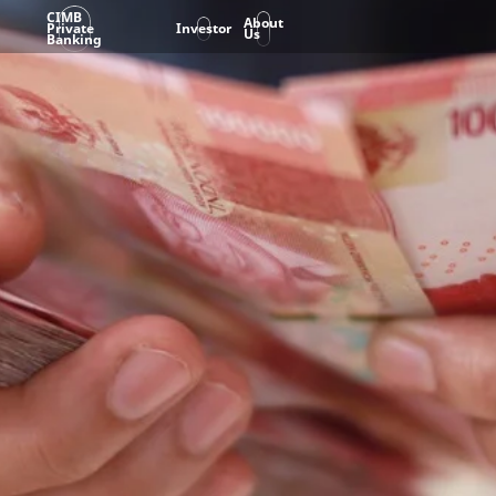
CIMB
About
Private
Investor
Us
Banking