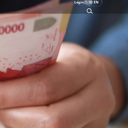
Login
ID
EN