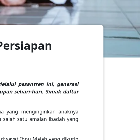
Persiapan
lalui pesantren ini, generasi
pan sehari-hari. Simak daftar
tua yang menginginkan anaknya
 salah satu amalan ibadah yang
 riwayat Ibnu Majah yang dikutip