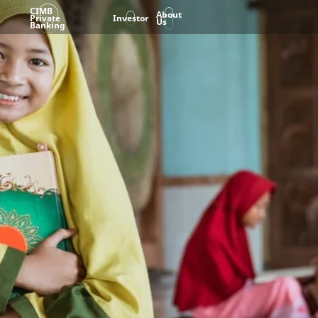
CIMB
About
Private
Investor
Us
Banking