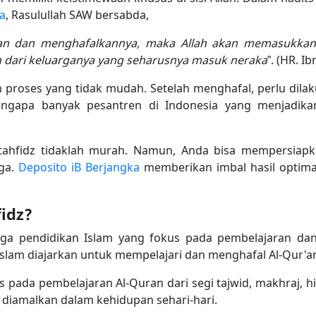
a
, Rasulullah SAW bersabda,
an dan menghafalkannya, maka Allah akan memasukkan
 dari keluarganya yang seharusnya masuk neraka
”. (HR. I
proses yang tidak mudah. Setelah menghafal, perlu dilak
mengapa banyak pesantren di Indonesia yang menjadika
 tahfidz tidaklah murah. Namun, Anda bisa mempersia
aga.
Deposito iB Berjangka
memberikan imbal hasil optimal
fidz?
aga pendidikan Islam yang fokus pada pembelajaran dan 
 Islam diajarkan untuk mempelajari dan menghafal Al-Qur'a
us pada pembelajaran Al-Quran dari segi tajwid, makhraj
 diamalkan dalam kehidupan sehari-hari.