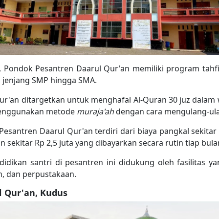
g, Pondok Pesantren Daarul Qur'an memiliki program tah
i jenjang SMP hingga SMA.
Qur'an ditargetkan untuk menghafal Al-Quran 30 juz dalam 
 menggunakan metode
muraja'ah
dengan cara mengulang-ulan
Pesantren Daarul Qur'an terdiri dari biaya pangkal sekitar
 sekitar Rp 2,5 juta yang dibayarkan secara rutin tiap bul
idikan santri di pesantren ini didukung oleh fasilitas 
m, dan perpustakaan.
l Qur'an, Kudus