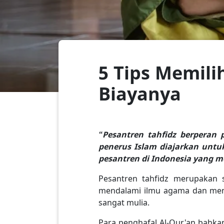
5 Tips Memili
Biayanya
“Pesantren tahfidz berperan 
penerus Islam diajarkan untu
pesantren di Indonesia yang me
Pesantren tahfidz merupakan 
mendalami ilmu agama dan meng
sangat mulia.
Para penghafal Al-Qur'an bahkan