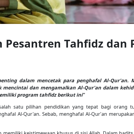
h Pesantren Tahfidz dan 
penting dalam mencetak para penghafal Al-Qur'an. Me
k mencintai dan mengamalkan Al-Qur'an dalam kehidu
miliki program tahfidz berikut ini”
salah satu pilihan pendidikan yang tepat bagi orang 
hafal Al-Qur'an. Sebab, menghafal Al-Qur’an merupakan
 memiliki keistimewaan khusus di sisi Allah. Dalam hadits