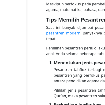
Meskipun berfokus pada pembela
agama, matematika, bahasa, dan
Tips Memilih Pesantre
Saat ini banyak dijumpai pesan
pesantren modern
. Banyaknya 
tepat.
Pemilihan pesantren perlu dilak
anak Anda selama beberapa tahun
Menentukan jenis pesa
Pesantren tahfidz terbagi 
pesantren yang berfokus p
antara pendidikan agama 
Pilihlah jenis pesantren ta
Qur'an, maka pesantren salaf
Perhatikan kurikulum