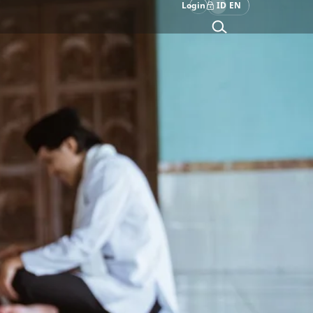
Login
ID
EN