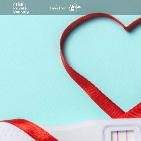
CIMB
About
Private
Investor
Us
Banking