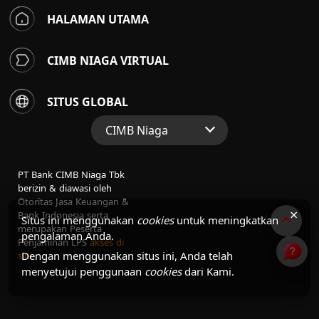
HALAMAN UTAMA
CIMB NIAGA VIRTUAL
SITUS GLOBAL
CIMB Niaga
Situs Web Grup
PT Bank CIMB Niaga Tbk
Perbankan Konsumen
berizin & diawasi oleh
Otoritas Jasa Keuangan &
Perbankan Syariah
×
Bank Indonesia serta
Situs ini menggunakan
cookies
untuk meningkatkan
merupakan Peserta
pengalaman Anda.
Penjaminan LPS
akses di
Dengan menggunakan situs ini, Anda telah
sini
menyetujui penggunaan
cookies
dari Kami.