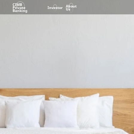
CIMB
About
Private
Investor
Us
Banking