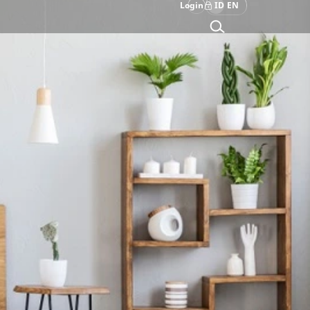
Login
ID
EN