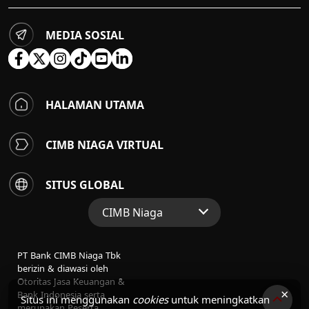
MEDIA SOSIAL
HALAMAN UTAMA
CIMB NIAGA VIRTUAL
SITUS GLOBAL
CIMB Niaga
Situs Web Grup
PT Bank CIMB Niaga Tbk
Perbankan Konsumen
berizin & diawasi oleh
Otoritas Jasa Keuangan &
Perbankan Syariah
×
Bank Indonesia serta
Situs ini menggunakan
cookies
untuk meningkatkan
merupakan Peserta