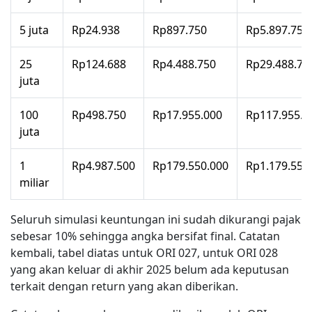
5 juta
Rp24.938
Rp897.750
Rp5.897.750
25
Rp124.688
Rp4.488.750
Rp29.488.75
juta
100
Rp498.750
Rp17.955.000
Rp117.955.0
juta
1
Rp4.987.500
Rp179.550.000
Rp1.179.550
miliar
Seluruh simulasi keuntungan ini sudah dikurangi pajak
sebesar 10% sehingga angka bersifat final. Catatan
kembali, tabel diatas untuk ORI 027, untuk ORI 028
yang akan keluar di akhir 2025 belum ada keputusan
terkait dengan return yang akan diberikan.