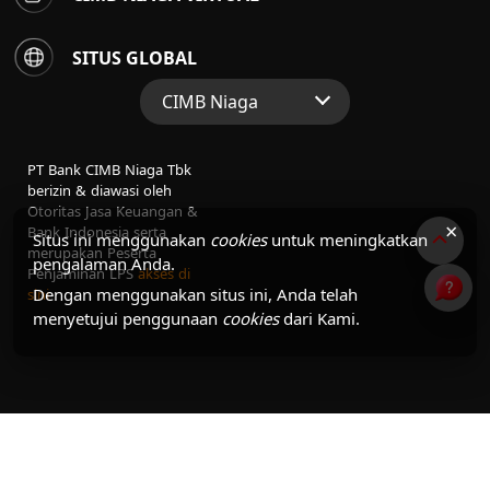
SITUS GLOBAL
CIMB Niaga
Situs Web Grup
PT Bank CIMB Niaga Tbk
Perbankan Konsumen
berizin & diawasi oleh
Otoritas Jasa Keuangan &
Perbankan Syariah
×
Bank Indonesia serta
Situs ini menggunakan
cookies
untuk meningkatkan
merupakan Peserta
pengalaman Anda.
Penjaminan LPS
akses di
Dengan menggunakan situs ini, Anda telah
sini
menyetujui penggunaan
cookies
dari Kami.