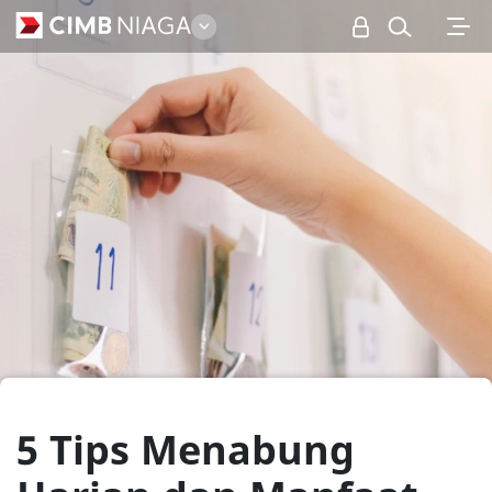
Personal
5 Tips Menabung