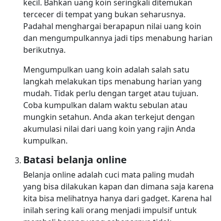
kecil. Bahkan uang koin seringkali ditemukan
tercecer di tempat yang bukan seharusnya.
Padahal menghargai berapapun nilai uang koin
dan mengumpulkannya jadi tips menabung harian
berikutnya.
Mengumpulkan uang koin adalah salah satu
langkah melakukan tips menabung harian yang
mudah. Tidak perlu dengan target atau tujuan.
Coba kumpulkan dalam waktu sebulan atau
mungkin setahun. Anda akan terkejut dengan
akumulasi nilai dari uang koin yang rajin Anda
kumpulkan.
Batasi belanja online
Belanja online adalah cuci mata paling mudah
yang bisa dilakukan kapan dan dimana saja karena
kita bisa melihatnya hanya dari gadget. Karena hal
inilah sering kali orang menjadi impulsif untuk