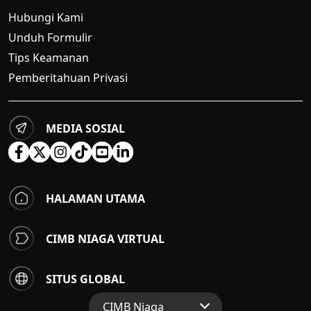
Hubungi Kami
Unduh Formulir
Tips Keamanan
Pemberitahuan Privasi
MEDIA SOSIAL
HALAMAN UTAMA
CIMB NIAGA VIRTUAL
SITUS GLOBAL
CIMB Niaga