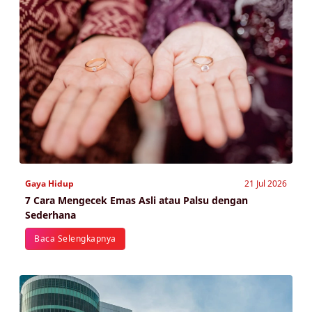
Gaya Hidup
21 Jul 2026
7 Cara Mengecek Emas Asli atau Palsu dengan
Sederhana
Baca Selengkapnya