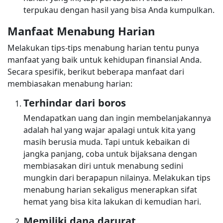
terpukau dengan hasil yang bisa Anda kumpulkan.
Manfaat Menabung Harian
Melakukan tips-tips menabung harian tentu punya
manfaat yang baik untuk kehidupan finansial Anda.
Secara spesifik, berikut beberapa manfaat dari
membiasakan menabung harian:
Terhindar dari boros
Mendapatkan uang dan ingin membelanjakannya
adalah hal yang wajar apalagi untuk kita yang
masih berusia muda. Tapi untuk kebaikan di
jangka panjang, coba untuk bijaksana dengan
membiasakan diri untuk menabung sedini
mungkin dari berapapun nilainya. Melakukan tips
menabung harian sekaligus menerapkan sifat
hemat yang bisa kita lakukan di kemudian hari.
Memiliki dana darurat