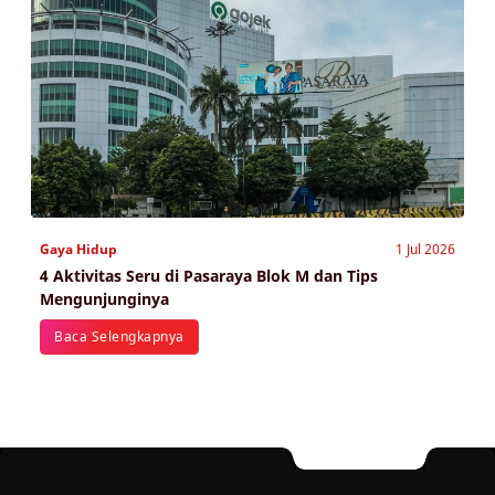
Gaya Hidup
1 Jul 2026
4 Aktivitas Seru di Pasaraya Blok M dan Tips
Mengunjunginya
Baca Selengkapnya