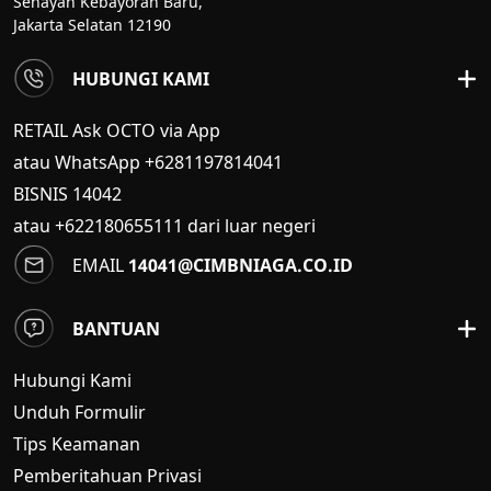
Senayan Kebayoran Baru,
Jakarta Selatan 12190
HUBUNGI KAMI
RETAIL Ask OCTO via App
atau WhatsApp +6281197814041
BISNIS
14042
atau +622180655111 dari luar negeri
EMAIL
14041@CIMBNIAGA.CO.ID
BANTUAN
Hubungi Kami
Unduh Formulir
Tips Keamanan
Pemberitahuan Privasi