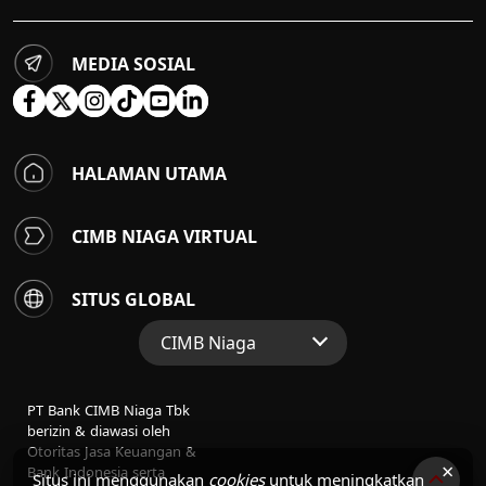
MEDIA SOSIAL
HALAMAN UTAMA
CIMB NIAGA VIRTUAL
SITUS GLOBAL
CIMB Niaga
Situs Web Grup
PT Bank CIMB Niaga Tbk
Perbankan Konsumen
berizin & diawasi oleh
Otoritas Jasa Keuangan &
Perbankan Syariah
×
Bank Indonesia serta
Situs ini menggunakan
cookies
untuk meningkatkan