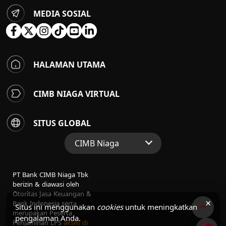
MEDIA SOSIAL
HALAMAN UTAMA
CIMB NIAGA VIRTUAL
SITUS GLOBAL
CIMB Niaga
Situs Web Grup
PT Bank CIMB Niaga Tbk
Perbankan Konsumen
berizin & diawasi oleh
Otoritas Jasa Keuangan &
Perbankan Syariah
×
Bank Indonesia serta
Situs ini menggunakan
cookies
untuk meningkatkan
merupakan Peserta
pengalaman Anda.
Penjaminan LPS
akses di