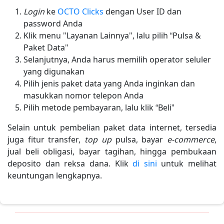
Login
ke
OCTO Clicks
dengan User ID dan
password Anda
Klik menu "Layanan Lainnya", lalu pilih “Pulsa &
Paket Data"
Selanjutnya, Anda harus memilih operator seluler
yang digunakan
Pilih jenis paket data yang Anda inginkan dan
masukkan nomor telepon Anda
Pilih metode pembayaran, lalu klik “Beli”
Selain untuk pembelian paket data internet, tersedia
juga fitur transfer,
top up
pulsa, bayar
e-commerce
,
jual beli obligasi, bayar tagihan, hingga pembukaan
deposito dan reksa dana. Klik
di sini
untuk melihat
keuntungan lengkapnya.