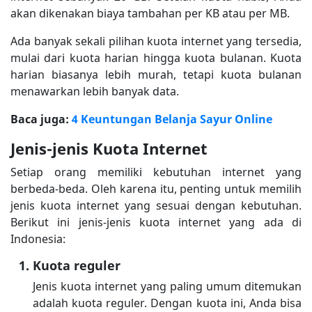
akan dikenakan biaya tambahan per KB atau per MB.
Ada banyak sekali pilihan kuota internet yang tersedia,
mulai dari kuota harian hingga kuota bulanan. Kuota
harian biasanya lebih murah, tetapi kuota bulanan
menawarkan lebih banyak data.
Baca juga:
4 Keuntungan Belanja Sayur Online
Jenis-jenis Kuota Internet
Setiap orang memiliki kebutuhan internet yang
berbeda-beda. Oleh karena itu, penting untuk memilih
jenis kuota internet yang sesuai dengan kebutuhan.
Berikut ini jenis-jenis kuota internet yang ada di
Indonesia:
Kuota reguler
Jenis kuota internet yang paling umum ditemukan
adalah kuota reguler. Dengan kuota ini, Anda bisa