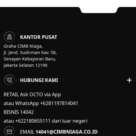
KANTOR PUSAT
Graha CIMB Niaga,
Jl. Jend. Sudirman Kav. 58,
Senayan Kebayoran Baru,
Jakarta Selatan 12190
HUBUNGI KAMI
RETAIL Ask OCTO via App
atau WhatsApp +6281197814041
BISNIS
14042
atau +622180655111 dari luar negeri
EMAIL
14041@CIMBNIAGA.CO.ID