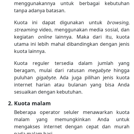
menggunakannya untuk berbagai kebutuhan
tanpa adanya batasan.
Kuota ini dapat digunakan untuk
browsing
,
streaming
video, menggunakan media sosial, dan
kegiatan
online
lainnya. Maka dari itu, kuota
utama ini lebih mahal dibandingkan dengan jenis
kuota lainnya.
Kuota reguler tersedia dalam jumlah yang
beragam, mulai dari ratusan
megabyte
hingga
puluhan
gigabyte
. Ada juga pilihan jenis kuota
internet harian atau bulanan yang bisa Anda
sesuaikan dengan kebutuhan.
Kuota malam
Beberapa operator seluler menawarkan kuota
malam yang memungkinkan Anda untuk
mengakses internet dengan cepat dan murah
pada malam hari.