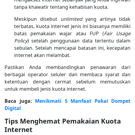
tanpa khawatir tentang kehabisan kuota.
Meskipun disebut
unlimited
yang artinya tidak
terbatas, kuota internet jenis ini biasanya memiliki
batas pemakaian wajar atau FUP (
Fair Usage
Policy
) setelah penggunaan data tertentu dalam
sebulan. Setelah mencapai batasan ini, kecepatan
internet akan melambat.
Pastikan Anda membandingkan penawaran dari
berbagai operator seluler dan membaca syarat dan
ketentuan dengan cermat sebelum memutuskan
untuk membeli jenis kuota internet.
Baca juga:
Menikmati 5 Manfaat Pakai Dompet
Digital
Tips Menghemat Pemakaian Kuota
Internet