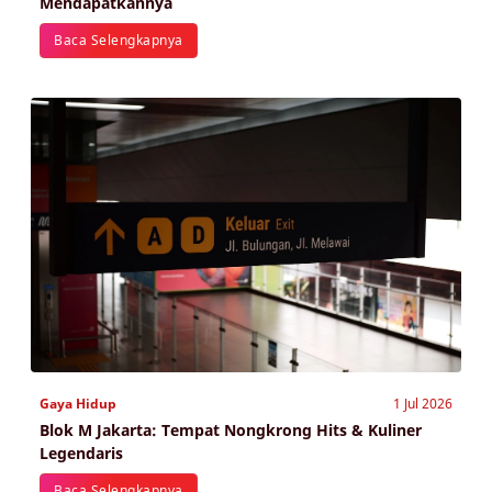
Mendapatkannya
Baca Selengkapnya
Gaya Hidup
1 Jul 2026
Blok M Jakarta: Tempat Nongkrong Hits & Kuliner
Legendaris
Baca Selengkapnya