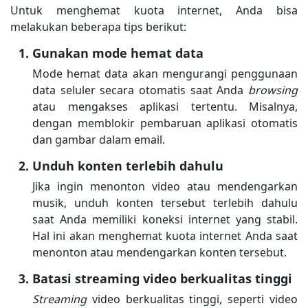
Untuk menghemat kuota internet, Anda bisa
melakukan beberapa tips berikut:
Gunakan mode hemat data
Mode hemat data akan mengurangi penggunaan
data seluler secara otomatis saat Anda
browsing
atau mengakses aplikasi tertentu. Misalnya,
dengan memblokir pembaruan aplikasi otomatis
dan gambar dalam email.
Unduh konten terlebih dahulu
Jika ingin menonton video atau mendengarkan
musik, unduh konten tersebut terlebih dahulu
saat Anda memiliki koneksi internet yang stabil.
Hal ini akan menghemat kuota internet Anda saat
menonton atau mendengarkan konten tersebut.
Batasi streaming video berkualitas tinggi
Streaming
video berkualitas tinggi, seperti video