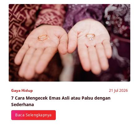
Gaya Hidup
21 Jul 2026
7 Cara Mengecek Emas Asli atau Palsu dengan
Sederhana
Baca Selengkapnya