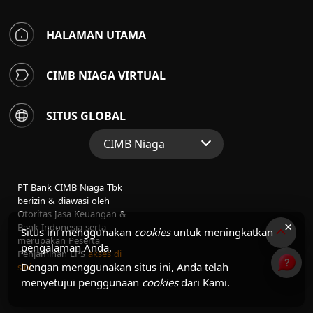
HALAMAN UTAMA
CIMB NIAGA VIRTUAL
SITUS GLOBAL
CIMB Niaga
Situs Web Grup
PT Bank CIMB Niaga Tbk
Perbankan Konsumen
berizin & diawasi oleh
Otoritas Jasa Keuangan &
Perbankan Syariah
×
Bank Indonesia serta
Situs ini menggunakan
cookies
untuk meningkatkan
merupakan Peserta
pengalaman Anda.
Penjaminan LPS
akses di
Dengan menggunakan situs ini, Anda telah
sini
menyetujui penggunaan
cookies
dari Kami.