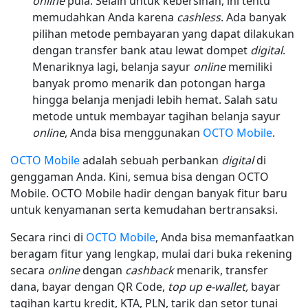
online
pula. Selain untuk kebersihan, ini tentu
memudahkan Anda karena
cashless
. Ada banyak
pilihan metode pembayaran yang dapat dilakukan
dengan transfer bank atau lewat dompet
digital
.
Menariknya lagi, belanja sayur
online
memiliki
banyak promo menarik dan potongan harga
hingga belanja menjadi lebih hemat. Salah satu
metode untuk membayar tagihan belanja sayur
online
, Anda bisa menggunakan
OCTO Mobile
.
OCTO Mobile
adalah sebuah perbankan
digital
di
genggaman Anda. Kini, semua bisa dengan OCTO
Mobile. OCTO Mobile hadir dengan banyak fitur baru
untuk kenyamanan serta kemudahan bertransaksi.
Secara rinci di
OCTO Mobile
, Anda bisa memanfaatkan
beragam fitur yang lengkap, mulai dari buka rekening
secara
online
dengan
cashback
menarik, transfer
dana, bayar dengan QR Code,
top up e-wallet,
bayar
tagihan kartu kredit, KTA, PLN, tarik dan setor tunai