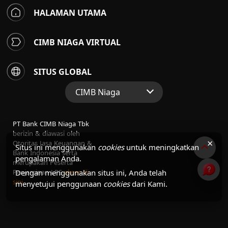
HALAMAN UTAMA
CIMB NIAGA VIRTUAL
SITUS GLOBAL
CIMB Niaga
Situs Web Grup
PT Bank CIMB Niaga Tbk
Perbankan Konsumen
berizin & diawasi oleh
×
Otoritas Jasa Keuangan &
Perbankan Syariah
Situs ini menggunakan
cookies
untuk meningkatkan
Bank Indonesia serta
pengalaman Anda.
merupakan Peserta
Penjaminan LPS
akses di
Dengan menggunakan situs ini, Anda telah
sini
menyetujui penggunaan
cookies
dari Kami.