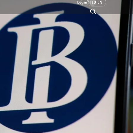
Login
ID
EN