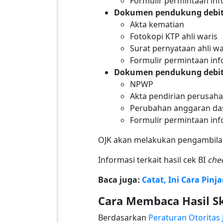
Formulir permintaan inf
Dokumen pendukung debit
Akta kematian
Fotokopi KTP ahli waris
Surat pernyataan ahli wa
Formulir permintaan inf
Dokumen pendukung debit
NPWP
Akta pendirian perusah
Perubahan anggaran das
Formulir permintaan inf
OJK akan melakukan pengambilan 
Informasi terkait hasil cek BI
che
Baca juga:
Catat, Ini Cara Pin
Cara Membaca Hasil S
Berdasarkan
Peraturan Otoritas