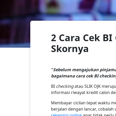
2 Cara Cek B
Skornya
“Sebelum mengajukan pinjaman,
bagaimana cara cek BI checkin
BI
checking
atau SLIK OJK meru
informasi riwayat kredit calon de
Membayar cicilan tepat waktu m
berjalan dengan lancar, cobalah
rekening online
agar tidak perlu