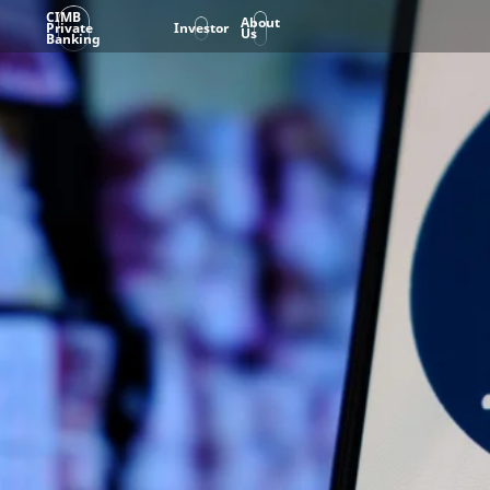
CIMB
About
Private
Investor
Us
Banking