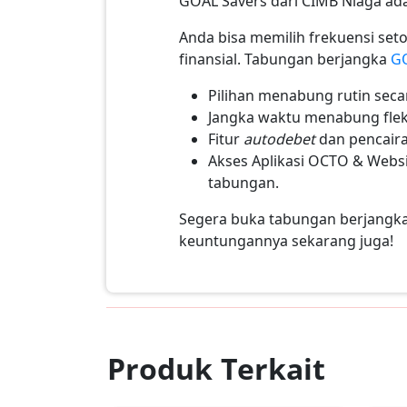
GOAL Savers dari CIMB Niaga ada
Anda bisa memilih frekuensi set
finansial. Tabungan berjangka
GO
Pilihan menabung rutin seca
Jangka waktu menabung fle
Fitur
autodebet
dan pencair
Akses Aplikasi OCTO & Web
tabungan.
Segera buka tabungan berjangk
keuntungannya sekarang juga!
Produk Terkait