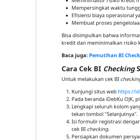
Meminimalisir risiko kredit 
Mempersingkat waktu tungg
Efisiensi biaya operasional 
Membuat proses pengelolaan 
Bisa disimpulkan bahwa informas
kredit dan meminimalkan risiko k
Baca juga:
Pemutihan BI Checki
Cara Cek BI
Checking
Untuk melakukan cek BI
checkin
Kunjungi situs web
https://i
Pada beranda iDebKu OJK, pil
Lengkapi seluruh kolom yan
tekan tombol "Selanjutnya".
Isi formulir registrasi deng
cek BI
checking
.
Persiapkan dokumen persyara