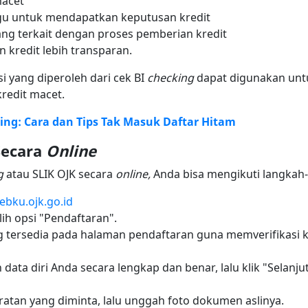
macet
u untuk mendapatkan keputusan kredit
yang terkait dengan proses pemberian kredit
kredit lebih transparan.
i yang diperoleh dari cek BI
checking
dapat digunakan unt
redit macet.
ng: Cara dan Tips Tak Masuk Daftar Hitam
Secara
Online
g
atau SLIK OJK secara
online,
Anda bisa mengikuti langkah-
debku.ojk.go.id
ih opsi "Pendaftaran".
g tersedia pada halaman pendaftaran guna memverifikasi 
an data diri Anda secara lengkap dan benar, lalu klik "Sela
tan yang diminta, lalu unggah foto dokumen aslinya.