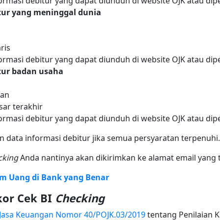
ormasi debitur yang dapat diunduh di website OJK atau dipe
ur yang meninggal dunia
ris
ormasi debitur yang dapat diunduh di website OJK atau dipe
ur badan usaha
aan
ar terakhir
ormasi debitur yang dapat diunduh di website OJK atau dipe
data informasi debitur jika semua persyaratan terpenuhi.
cking
Anda nantinya akan dikirimkan ke alamat email yang t
jam Uang di Bank yang Benar
kor Cek BI
Checking
 Jasa Keuangan Nomor 40/POJK.03/2019
tentang Penilaian K