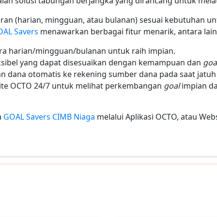
lah solusi tabungan berjangka yang dirancang untuk mela
oran (harian, mingguan, atau bulanan) sesuai kebutuhan 
AL Savers
menawarkan berbagai fitur menarik, antara lain
ra harian/mingguan/bulanan untuk raih impian.
ksibel yang dapat disesuaikan dengan kemampuan dan
goa
an dana otomatis ke rekening sumber dana pada saat jatu
site OCTO 24/7 untuk melihat perkembangan
goal
impian d
a
GOAL Savers CIMB Niaga
melalui Aplikasi OCTO, atau Web