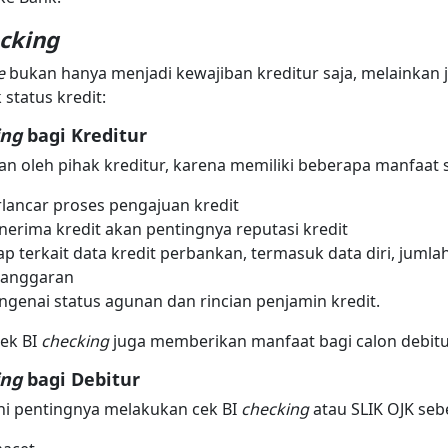
cking
e
bukan hanya menjadi kewajiban kreditur saja, melainkan ju
status kredit:
ing
bagi Kreditur
n oleh pihak kreditur, karena memiliki beberapa manfaat s
ncar proses pengajuan kredit
rima kredit akan pentingnya reputasi kredit
 terkait data kredit perbankan, termasuk data diri, jumlah
elanggaran
enai status agunan dan rincian penjamin kredit.
cek BI
checking
juga memberikan manfaat bagi calon debitu
ing
bagi Debitur
 ini pentingnya melakukan cek BI
checking
atau SLIK OJK se