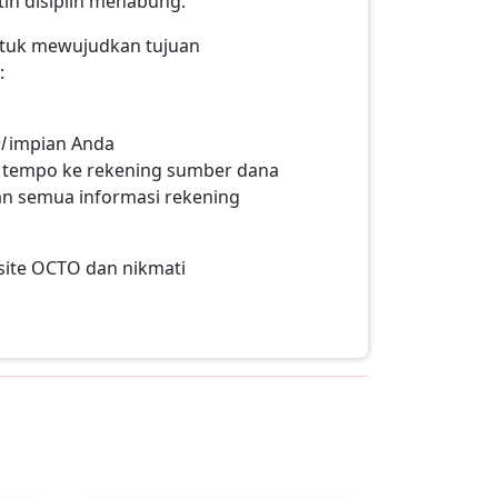
tih disiplin menabung.
untuk mewujudkan tujuan
:
l
impian Anda
h tempo ke rekening sumber dana
an semua informasi rekening
site OCTO dan nikmati