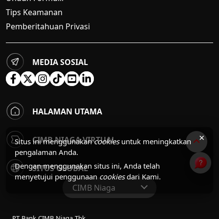
Tips Keamanan
Pemberitahuan Privasi
MEDIA SOSIAL
HALAMAN UTAMA
×
CIMB NIAGA VIRTUAL
Situs ini menggunakan
cookies
untuk meningkatkan
pengalaman Anda.
Dengan menggunakan situs ini, Anda telah
SITUS GLOBAL
menyetujui penggunaan
cookies
dari Kami.
CIMB Niaga
Situs Web Grup
PT Bank CIMB Niaga Tbk