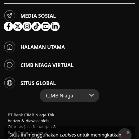
MEDIA SOSIAL
HALAMAN UTAMA
CIMB NIAGA VIRTUAL
SITUS GLOBAL
CIMB Niaga
Situs Web Grup
PT Bank CIMB Niaga Tbk
Perbankan Konsumen
berizin & diawasi oleh
Otoritas Jasa Keuangan &
Perbankan Syariah
×
Bank Indonesia serta
Situs ini menggunakan
cookies
untuk meningkatkan
merupakan Peserta