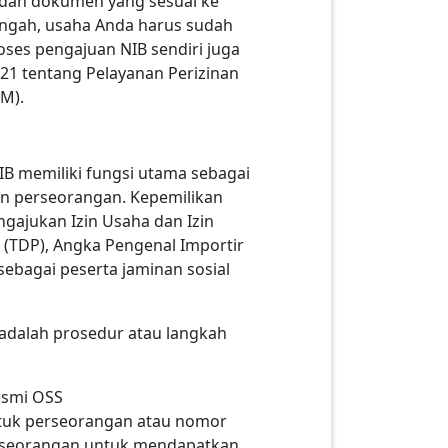
a dan dokumen yang sesuai ke
engah, usaha Anda harus sudah
oses pengajuan NIB sendiri juga
021 tentang Pelayanan Perizinan
M).
IB memiliki fungsi utama sebagai
on perseorangan. Kepemilikan
ngajukan Izin Usaha dan Izin
n (TDP), Angka Pengenal Importir
sebagai peserta jaminan sosial
 adalah prosedur atau langkah
esmi OSS
tuk perseorangan atau nomor
rseorangan untuk mendapatkan