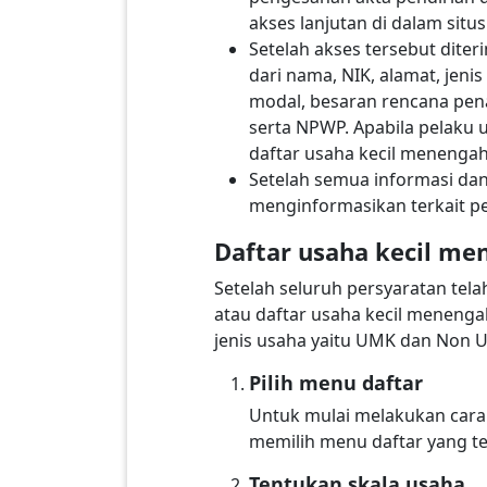
akses lanjutan di dalam situ
Setelah akses tersebut dite
dari nama, NIK, alamat, jen
modal, besaran rencana penan
serta NPWP. Apabila pelaku
daftar usaha kecil menenga
Setelah semua informasi da
menginformasikan terkait p
Daftar usaha kecil me
Setelah seluruh persyaratan tel
atau daftar usaha kecil menengah
jenis usaha yaitu UMK dan Non U
Pilih menu daftar
Untuk mulai melakukan cara 
memilih menu daftar yang t
Tentukan skala usaha