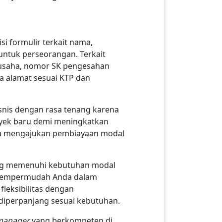
si formulir terkait nama,
P untuk perseorangan. Terkait
 usaha, nomor SK pengesahan
ta alamat sesuai KTP dan
isnis dengan rasa tenang karena
oyek baru demi meningkatkan
bisa mengajukan pembiayaan modal
ang memenuhi kebutuhan modal
s mempermudah Anda dalam
leksibilitas dengan
diperpanjang sesuai kebutuhan.
 manager
yang berkompeten di