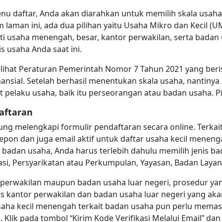
menu daftar, Anda akan diarahkan untuk memilih skala usah
 laman ini, ada dua pilihan yaitu Usaha Mikro dan Kecil (
ti usaha menengah, besar, kantor perwakilan, serta badan 
s usaha Anda saat ini.
lihat Peraturan Pemerintah Nomor 7 Tahun 2021 yang berisi
sial. Setelah berhasil menentukan skala usaha, nantinya
 pelaku usaha, baik itu perseorangan atau badan usaha. Pi
aftaran
sung melengkapi formulir pendaftaran secara online. Terka
on dan juga email aktif untuk daftar usaha kecil menenga
badan usaha, Anda harus terlebih dahulu memilih jenis bad
asi, Persyarikatan atau Perkumpulan, Yayasan, Badan Lay
perwakilan maupun badan usaha luar negeri, prosedur yan
s kantor perwakilan dan badan usaha luar negeri yang akan
 usaha kecil menengah terkait badan usaha pun perlu mema
. Klik pada tombol “Kirim Kode Verifikasi Melalui Email” 