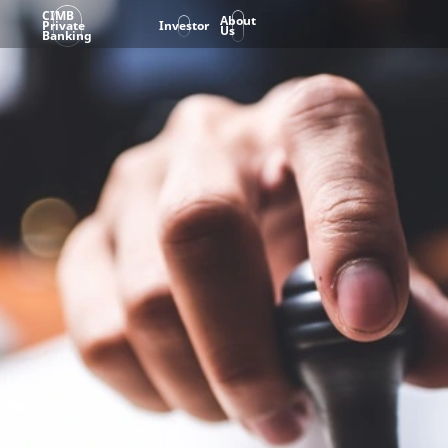
CIMB
About
Private
Investor
Us
Banking