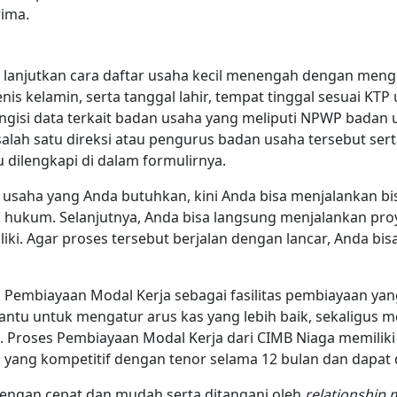
rima.
si, lanjutkan cara daftar usaha kecil menengah dengan mengi
enis kelamin, serta tanggal lahir, tempat tinggal sesuai KT
ngisi data terkait badan usaha yang meliputi NPWP badan
salah satu direksi atau pengurus badan usaha tersebut ser
u dilengkapi di dalam formulirnya.
t usaha yang Anda butuhkan, kini Anda bisa menjalankan b
ng hukum. Selanjutnya, Anda bisa langsung menjalankan pr
miliki. Agar proses tersebut berjalan dengan lancar, Anda 
Pembiayaan Modal Kerja sebagai fasilitas pembiayaan y
ntu untuk mengatur arus kas yang lebih baik, sekaligu
. Proses Pembiayaan Modal Kerja dari CIMB Niaga memiliki f
yang kompetitif dengan tenor selama 12 bulan dan dapat 
dengan cepat dan mudah serta ditangani oleh
relationship