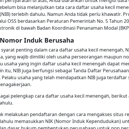
n persyaratan di atas, Anda diarahkan untuk mengisi dat
ebelum bisa melanjutkan tata cara daftar usaha kecil men
NIB) terlebih dahulu. Namun Anda tidak perlu khawatir. Pr
lalui OSS berdasarkan Peraturan Pemerintah No. 5 Tahun 2
lektronik di bawah Badan Koordinasi Penanaman Modal (BKP
i Nomor Induk Berusaha
 syarat penting dalam cara daftar usaha kecil menengah, N
a, yang wajib dimiliki oleh usaha perseorangan maupun n
aku usaha yang ingin daftar usaha kecil menengah dapat me
in itu, NIB juga berfungsi sebagai Tanda Daftar Perusahaa
. Pelaku usaha yang telah mendapatkan NIB juga terdaftar 
tenagakerjaan.
gai pelengkap cara daftar usaha kecil menengah, berikut
dahulu.
uk melakukan pendaftaran dengan cara mengakses situs r
ih dahulu memasukkan NIK (Nomor Induk Kependudukan) un
 dan dasar hukum pembentukan perusahaan untuk non pe