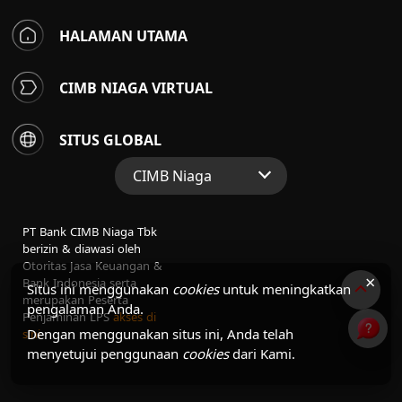
HALAMAN UTAMA
CIMB NIAGA VIRTUAL
SITUS GLOBAL
CIMB Niaga
Situs Web Grup
PT Bank CIMB Niaga Tbk
Perbankan Konsumen
berizin & diawasi oleh
Otoritas Jasa Keuangan &
Perbankan Syariah
×
Bank Indonesia serta
Situs ini menggunakan
cookies
untuk meningkatkan
merupakan Peserta
pengalaman Anda.
Penjaminan LPS
akses di
Dengan menggunakan situs ini, Anda telah
sini
menyetujui penggunaan
cookies
dari Kami.