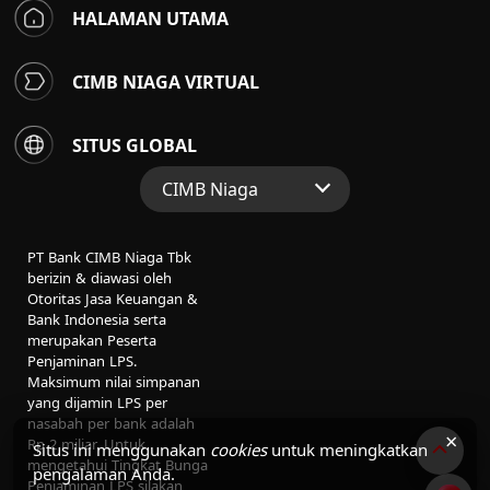
HALAMAN UTAMA
CIMB NIAGA VIRTUAL
SITUS GLOBAL
CIMB Niaga
Situs Web Grup
PT Bank CIMB Niaga Tbk
Perbankan Konsumen
berizin & diawasi oleh
Otoritas Jasa Keuangan &
Perbankan Syariah
Bank Indonesia serta
merupakan Peserta
Penjaminan LPS.
Maksimum nilai simpanan
yang dijamin LPS per
nasabah per bank adalah
×
Rp 2 miliar. Untuk
Situs ini menggunakan
cookies
untuk meningkatkan
mengetahui Tingkat Bunga
pengalaman Anda.
Penjaminan LPS silakan