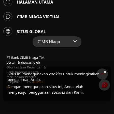
HALAMAN UTAMA
CIMB NIAGA VIRTUAL
SITUS GLOBAL
CIMB Niaga
Situs Web Grup
PT Bank CIMB Niaga Tbk
Perbankan Konsumen
berizin & diawasi oleh
Otoritas Jasa Keuangan &
Perbankan Syariah
×
Bank Indonesia serta
Situs ini menggunakan
cookies
untuk meningkatkan
merupakan Peserta
pengalaman Anda.
Penjaminan LPS
akses di
Dengan menggunakan situs ini, Anda telah
sini
menyetujui penggunaan
cookies
dari Kami.