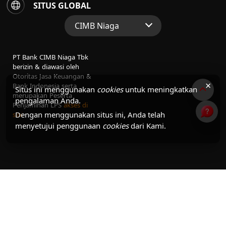
SITUS GLOBAL
CIMB Niaga
Situs Web Grup
PT Bank CIMB Niaga Tbk
Perbankan Konsumen
berizin & diawasi oleh
Otoritas Jasa Keuangan &
Perbankan Syariah
×
Bank Indonesia serta
Situs ini menggunakan
cookies
untuk meningkatkan
merupakan Peserta
pengalaman Anda.
Penjaminan LPS
akses di
Dengan menggunakan situs ini, Anda telah
sini
menyetujui penggunaan
cookies
dari Kami.