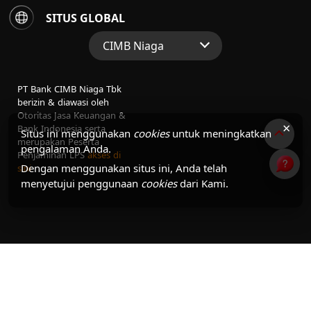
SITUS GLOBAL
CIMB Niaga
Situs Web Grup
PT Bank CIMB Niaga Tbk
Perbankan Konsumen
berizin & diawasi oleh
Otoritas Jasa Keuangan &
Perbankan Syariah
×
Bank Indonesia serta
Situs ini menggunakan
cookies
untuk meningkatkan
merupakan Peserta
pengalaman Anda.
Penjaminan LPS
akses di
Dengan menggunakan situs ini, Anda telah
sini
menyetujui penggunaan
cookies
dari Kami.