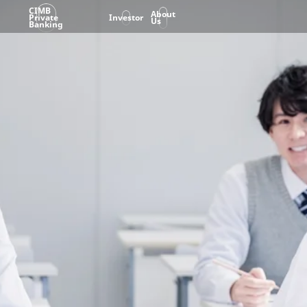
CIMB
About
Private
Investor
Us
Banking