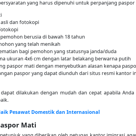
 persyaratan yang harus dipenuhi untuk perpanjang paspor 
i
asli dan fotokopi
fotokopi
i pemohon berusia di bawah 18 tahun
emohon yang telah menikah
kematian bagi pemohon yang statusnya janda/duda
rna ukuran 4x6 cm dengan latar belakang berwarna putih
g paspor mati dengan menyebutkan alasan kenapa paspor
ngan paspor yang dapat diunduh dari situs resmi kantor i
i dapat dilakukan dengan mudah dan cepat apabila An
aik.
ik Pesawat Domestik dan Internasional
Paspor Mati
petunjuk yang diberikan oleh petugas kantor imigrasi aga