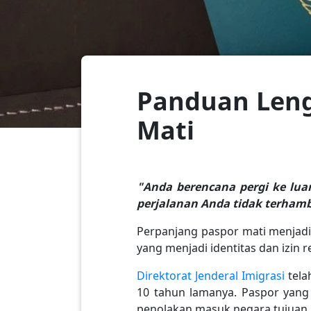
Panduan Leng
Mati
"Anda berencana pergi ke lua
perjalanan Anda tidak terhamb
Perpanjang paspor mati menjadi
yang menjadi identitas dan izin 
Direktorat Jenderal Imigrasi
tela
10 tahun lamanya. Paspor yang 
penolakan masuk negara tujuan.