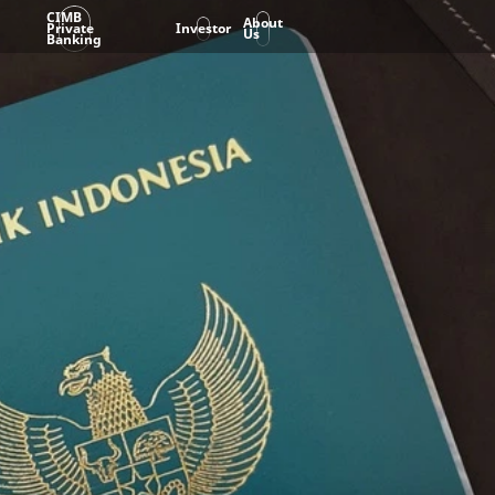
CIMB
About
Private
Investor
Us
Banking