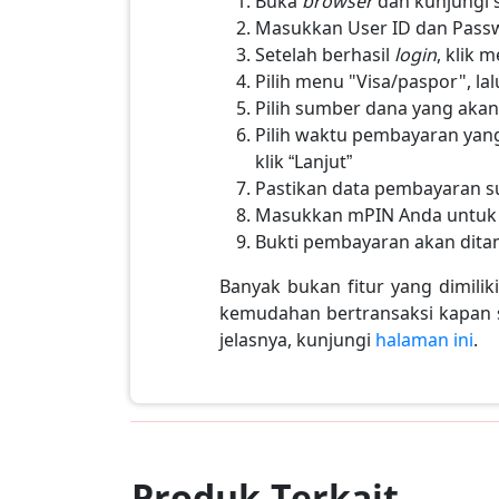
Buka
browser
dan kunjungi 
Masukkan User ID dan Passwo
Setelah berhasil
login
, klik
Pilih menu "Visa/paspor", l
Pilih sumber dana yang ak
Pilih waktu pembayaran yang
klik “Lanjut”
Pastikan data pembayaran su
Masukkan mPIN Anda untuk 
Bukti pembayaran akan ditam
Banyak bukan fitur yang dimili
kemudahan bertransaksi kapan sa
jelasnya, kunjungi
halaman ini
.
Produk Terkait