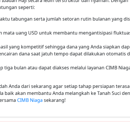
 Ibadah Haji secara lebih terstruktur dan nyaman. Dengan
tungan seperti:
ktu tabungan serta jumlah setoran rutin bulanan yang di
m mata uang USD untuk membantu mengantisipasi fluktuas
hasil yang kompetitif sehingga dana yang Anda siapkan da
encairan dana saat jatuh tempo dapat dilakukan otomatis 
p tiga bulan atau dapat diakses melalui layanan CIMB Niag
ah Anda dari sekarang agar setiap tahap persiapan terasa 
ola baik akan membantu Anda melangkah ke Tanah Suci de
 bersama
CIMB Niaga
sekarang!