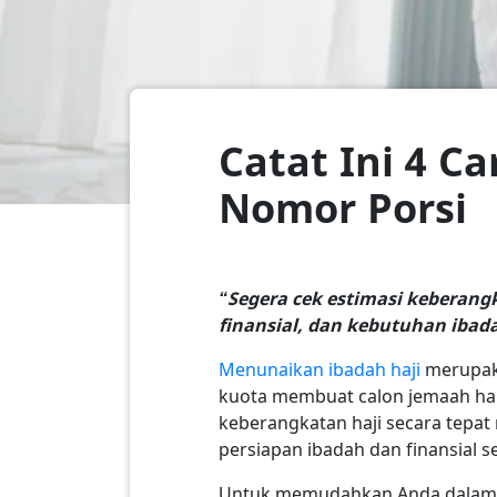
Catat Ini 4 C
Nomor Porsi
“Segera cek estimasi keberan
finansial, dan kebutuhan ibada
Menunaikan ibadah haji
merupaka
kuota membuat calon jemaah har
keberangkatan haji secara tep
persiapan ibadah dan finansial s
Untuk memudahkan Anda dalam me