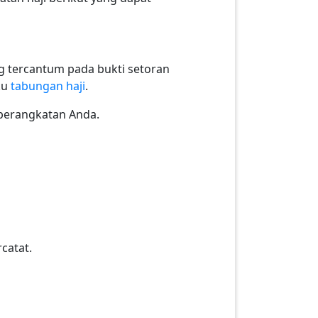
g tercantum pada bukti setoran
ku
tabungan haji
.
eberangkatan Anda.
catat.