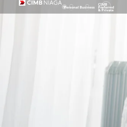
CIMB
Personal
Business
Preferred
& Private