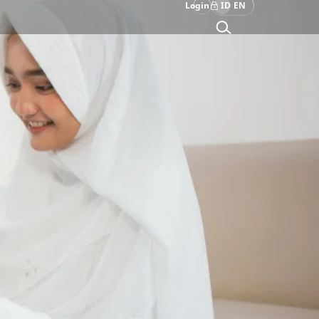
Login
ID
EN