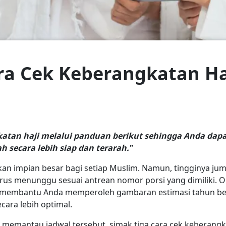
ara Cek Keberangkatan H
gkatan haji melalui panduan berikut sehingga Anda da
h secara lebih siap dan terarah.”
n impian besar bagi setiap Muslim. Namun, tingginya jum
us menunggu sesuai antrean nomor porsi yang dimiliki. Ol
at membantu Anda memperoleh gambaran estimasi tahun b
ecara lebih optimal.
mantau jadwal tersebut, simak tiga cara cek keberangkat