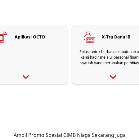
Aplikasi OCTO
X-Tra Dana iB
Solusi untuk berbagai kebutuhan 
kami hadir melalui personal finan
syariah yang merupakan pembia
tanpa jaminan yang digunakan u
keperluan pembelian barang
menggunakan akad murabahah (j
beli), keperluan pembelian paket 
menggunakan akad Ijarah Multij
ataupun fasiliitas pembiayaan mul
iB Xtra (dana tunai) menggunakan
Musyarakah Mutanaqisah (MMQ
Ambil Promo Spesial CIMB Niaga Sekarang Juga