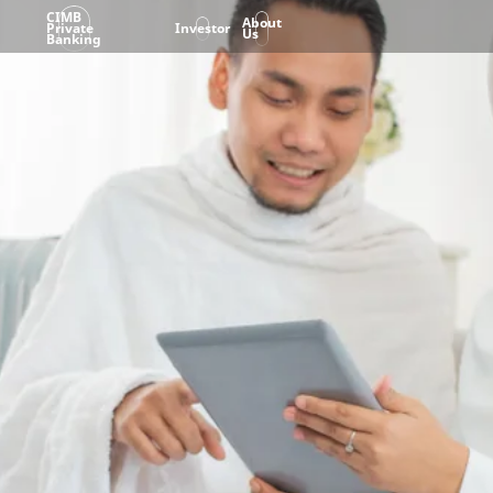
CIMB
About
Private
Investor
Us
Banking