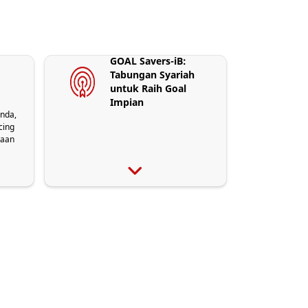
GOAL Savers-iB:
Tabungan Syariah
untuk Raih Goal
Impian
anda,
cing
yaan
ntuk
ual
jasa
asa
tiguna
 akad
).