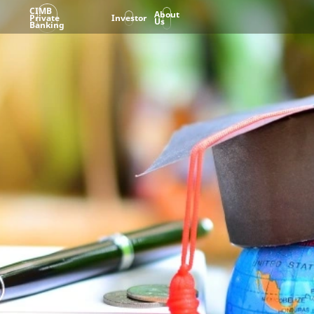
CIMB
About
Private
Investor
Us
Banking