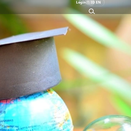
Login
ID
EN