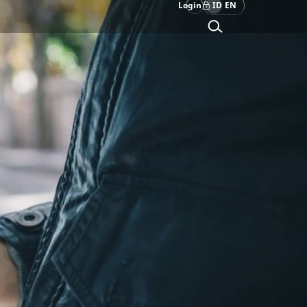
Login
ID
EN