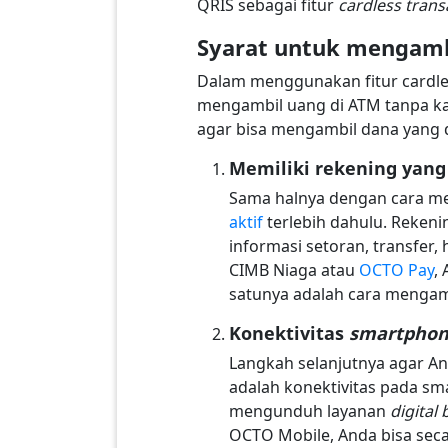
QRIS sebagai fitur
cardless trans
Syarat untuk mengamb
Dalam menggunakan fitur cardless
mengambil uang di ATM tanpa ka
agar bisa mengambil dana yang 
Memiliki rekening yang 
Sama halnya dengan cara me
aktif
terlebih dahulu. Reken
informasi setoran, transfer
CIMB Niaga atau
OCTO Pay
,
satunya adalah cara mengam
Konektivitas
smartpho
Langkah selanjutnya agar An
adalah konektivitas pada sm
mengunduh layanan
digital
OCTO Mobile, Anda bisa sec