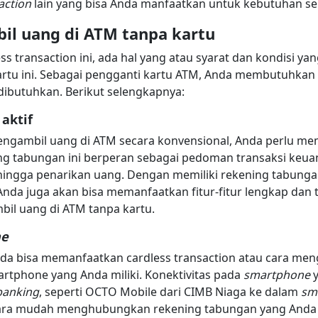
action
lain yang bisa Anda manfaatkan untuk kebutuhan seh
il uang di ATM tanpa kartu
 transaction ini, ada hal yang atau syarat dan kondisi yan
rtu ini. Sebagai pengganti kartu ATM, Anda membutuhkan 
dibutuhkan. Berikut selengkapnya:
aktif
ngambil uang di ATM secara konvensional, Anda perlu mem
ing tabungan ini berperan sebagai pedoman transaksi keuan
, hingga penarikan uang. Dengan memiliki rekening tabungan
 Anda juga akan bisa memanfaatkan fitur-fitur lengkap dan t
bil uang di ATM tanpa kartu.
ne
da bisa memanfaatkan cardless transaction atau cara men
artphone yang Anda miliki. Konektivitas pada
smartphone
 banking
, seperti OCTO Mobile dari CIMB Niaga ke dalam
sm
ara mudah menghubungkan rekening tabungan yang Anda m