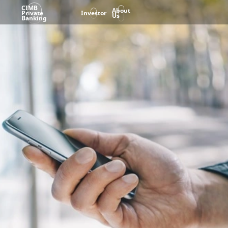
CIMB
About
Private
Investor
Us
Banking