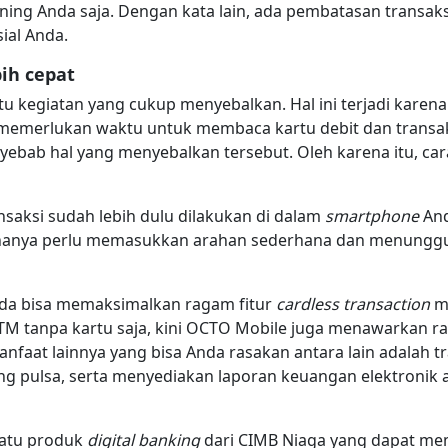
kening Anda saja. Dengan kata lain, ada pembatasan transa
ial Anda.
bih cepat
tu kegiatan yang cukup menyebalkan. Hal ini terjadi karen
emerlukan waktu untuk membaca kartu debit dan transak
nyebab hal yang menyebalkan tersebut. Oleh karena itu, c
nsaksi sudah lebih dulu dilakukan di dalam
smartphone
And
hanya perlu memasukkan arahan sederhana dan menunggu 
da bisa memaksimalkan ragam fitur
cardless transaction
me
M tanpa kartu saja, kini OCTO Mobile juga menawarkan rag
nfaat lainnya yang bisa Anda rasakan antara lain adalah 
ulang pulsa, serta menyediakan laporan keuangan elektronik
satu produk
digital banking
dari CIMB Niaga yang dapat m