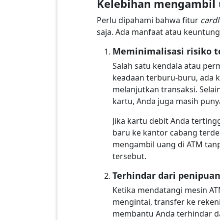
Kelebihan mengambil 
Perlu dipahami bahwa fitur
cardl
saja. Ada manfaat atau keuntun
Meminimalisasi risiko 
Salah satu kendala atau per
keadaan terburu-buru, ada k
melanjutkan transaksi. Sela
kartu, Anda juga masih punya
Jika kartu debit Anda tertin
baru ke kantor cabang terde
mengambil uang di ATM tanpa
tersebut.
Terhindar dari penipua
Ketika mendatangi mesin AT
mengintai, transfer ke reke
membantu Anda terhindar dari