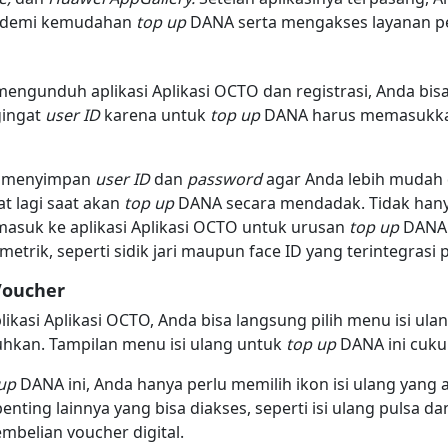
demi kemudahan
top up
DANA serta mengakses layanan p
mengunduh aplikasi Aplikasi OCTO dan registrasi, Anda bi
gingat
user ID
karena untuk
top up
DANA harus memasukk
sa menyimpan
user ID
dan
password
agar Anda lebih mudah
t lagi saat akan
top up
DANA secara mendadak. Tidak han
 masuk ke aplikasi Aplikasi OCTO untuk urusan
top up
DANA 
trik, seperti sidik jari maupun face ID yang terintegrasi
Voucher
likasi Aplikasi OCTO, Anda bisa langsung pilih menu isi ul
hkan. Tampilan menu isi ulang untuk
top up
DANA ini cuk
 up
DANA ini, Anda hanya perlu memilih ikon isi ulang yang a
nting lainnya yang bisa diakses, seperti isi ulang pulsa da
pembelian voucher digital.