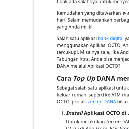
tidak ada salahnya untuk menye
Kemudahan yang ditawarkan
e-w
hari. Selain memudahkan berbaga
yang Anda miliki.
Salah satu aplikasi
bank digital
ya
menggunakan Aplikasi OCTO, An
tercukupi. Misalnya saja, jika A
Tabungan Xtra, Anda bisa menja
DANA melalui Aplikasi OCTO?
Cara
Top Up
DANA men
Sebagai salah satu aplikasi untu
keluar rumah, seperti ke ATM m
OCTO, proses
top up
DANA
bisa 
Install
Aplikasi OCTO di
Untuk melakukan
top up
DAN
OCTO di
App Store, Play Stor