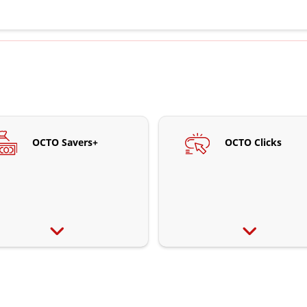
OCTO Savers+
OCTO Clicks