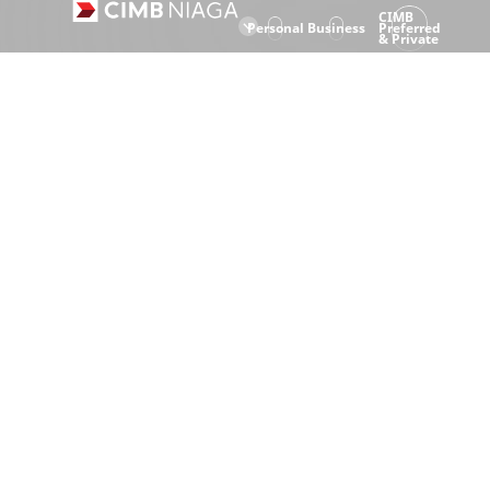
CIMB
Personal
Business
Preferred
& Private