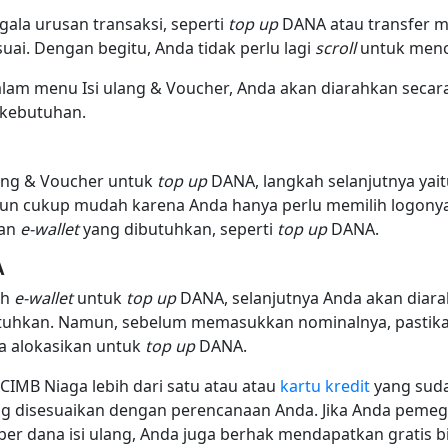
gala urusan transaksi, seperti
top up
DANA atau transfer m
uai. Dengan begitu, Anda tidak perlu lagi
scroll
untuk menc
alam menu Isi ulang & Voucher, Anda akan diarahkan seca
 kebutuhan.
lang & Voucher untuk
top up
DANA, langkah selanjutnya yai
un cukup mudah karena Anda hanya perlu memilih logonya 
nan
e-wallet
yang dibutuhkan, seperti
top up
DANA.
A
ih
e-wallet
untuk
top up
DANA, selanjutnya Anda akan diara
tuhkan. Namun, sebelum memasukkan nominalnya, pastikan
a alokasikan untuk
top up
DANA.
CIMB Niaga lebih dari satu atau atau
kartu kredit
yang sudah
ng disesuaikan dengan perencanaan Anda. Jika Anda peme
er dana isi ulang, Anda juga berhak mendapatkan gratis 