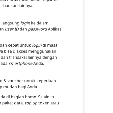
erbankan lainnya.
sa langsung
login
ke dalam
an
user ID
dan
password
Aplikasi
 dan cepat untuk
login
di masa
ya bisa diakses menggunakan
dan transaksi lainnya dengan
 pada
smartphone
Anda.
ang & voucher untuk keperluan
up mudah bagi Anda.
da di bagian home. Selain itu,
n paket data,
top up
token atau