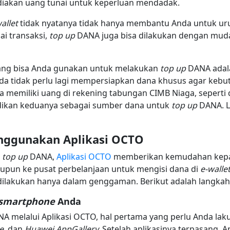
diakan uang tunai untuk keperluan mendadak.
allet
tidak nyatanya tidak hanya membantu Anda untuk uru
i transaksi,
top up
DANA juga bisa dilakukan dengan muda
ng bisa Anda gunakan untuk melakukan
top up
DANA adal
da tidak perlu lagi mempersiapkan dana khusus agar ke
nda memiliki uang di rekening tabungan CIMB Niaga, sepert
dikan keduanya sebagai sumber dana untuk
top up
DANA. L
ggunakan Aplikasi OCTO
k
top up
DANA,
Aplikasi OCTO
memberikan kemudahan kepada
aupun ke pusat perbelanjaan untuk mengisi dana di
e-walle
dilakukan hanya dalam genggaman. Berikut adalah langkah
smartphone
Anda
A melalui Aplikasi OCTO, hal pertama yang perlu Anda lak
e,
dan
Huawei AppGallery.
Setelah aplikasinya terpasang, 