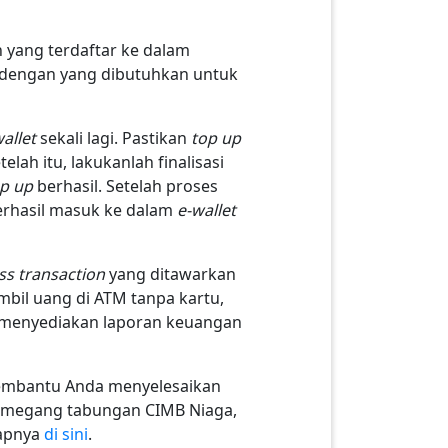
 yang terdaftar ke dalam
i dengan yang dibutuhkan untuk
wallet
sekali lagi. Pastikan
top up
ah itu, lakukanlah finalisasi
op up
berhasil. Setelah proses
erhasil masuk ke dalam
e-wallet
ss transaction
yang ditawarkan
il uang di ATM tanpa kartu,
rta menyediakan laporan keuangan
embantu Anda menyelesaikan
pemegang tabungan CIMB Niaga,
kapnya
di sini
.