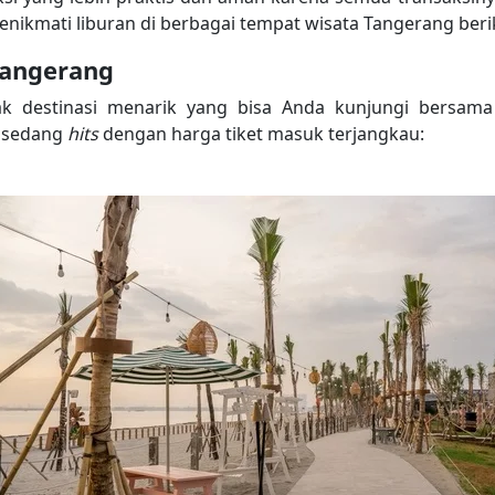
ikmati liburan di berbagai tempat wisata Tangerang berik
Tangerang
 destinasi menarik yang bisa Anda kunjungi bersama 
g sedang
hits
dengan harga tiket masuk terjangkau: