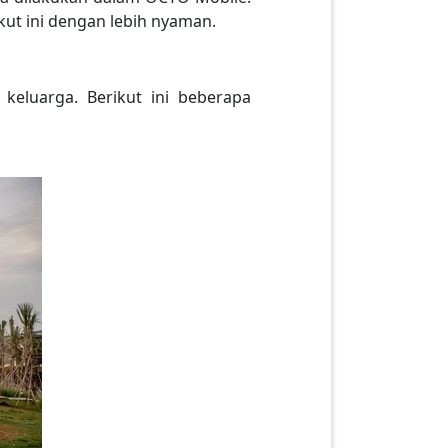
ut ini dengan lebih nyaman.
keluarga. Berikut ini beberapa