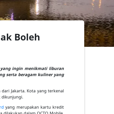
dak Boleh
 yang ingin menikmati liburan
ng serta beragam kuliner yang
dari Jakarta. Kota yang terkenal
 dikunjungi.
rd
yang merupakan kartu kredit
ya dilakukan dalam OCTO Mobile.