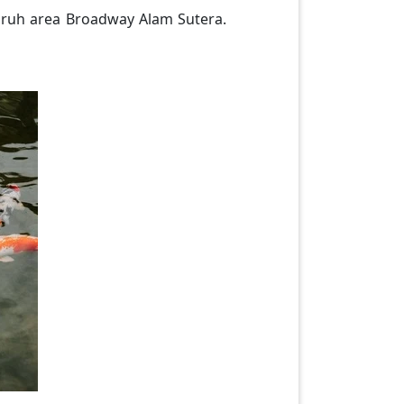
uruh area Broadway Alam Sutera.