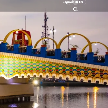
Login
ID
EN