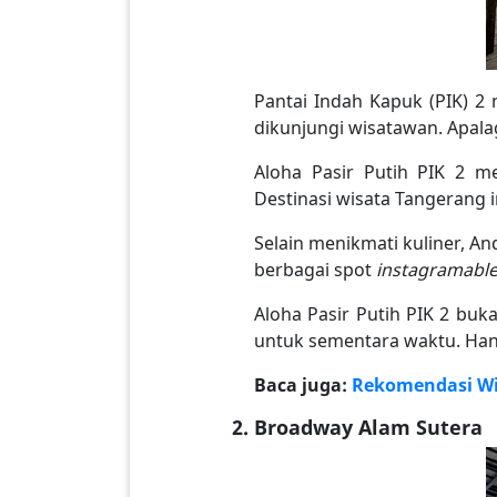
Pantai Indah Kapuk (PIK) 2
dikunjungi wisatawan. Apalag
Aloha Pasir Putih PIK 2 m
Destinasi wisata Tangerang 
Selain menikmati kuliner, An
berbagai spot
instagramabl
Aloha Pasir Putih PIK 2 buka
untuk sementara waktu. Han
Baca juga:
Rekomendasi Wis
Broadway Alam Sutera