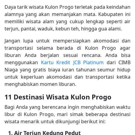
Daya tarik wisata Kulon Progo terletak pada keindahan
alamnya yang akan memanjakan mata. Kabupaten ini
memiliki wisata alam yang cukup lengkap seperti air
terjun, pantai, waduk, kebun teh, hingga gua alami.
Jangan lupa untuk mempersiapkan akomodasi dan
transportasi selama berada di Kulon Progo agar
liburan Anda berjalan sesuai rencana. Anda bisa
menggunakan
Kartu Kredit JCB Platinum
dari CIMB
Niaga yang gratis biaya iuran tahunan seumur hidup
untuk keperluan akomodasi dan transportasi ketika
menghabiskan momen liburan.
11 Destinasi Wisata Kulon Progo
Bagi Anda yang berencana ingin menghabiskan waktu
libur di Kulon Progo, mari simak beberapa destinasi
wisata menarik untuk dikunjungi berikut ini:
Air Terjun Kedung Pedut