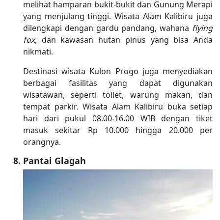
melihat hamparan bukit-bukit dan Gunung Merapi
yang menjulang tinggi. Wisata Alam Kalibiru juga
dilengkapi dengan gardu pandang, wahana
flying
fox
, dan kawasan hutan pinus yang bisa Anda
nikmati.
Destinasi wisata Kulon Progo juga menyediakan
berbagai fasilitas yang dapat digunakan
wisatawan, seperti toilet, warung makan, dan
tempat parkir. Wisata Alam Kalibiru buka setiap
hari dari pukul 08.00-16.00 WIB dengan tiket
masuk sekitar Rp 10.000 hingga 20.000 per
orangnya.
Pantai Glagah