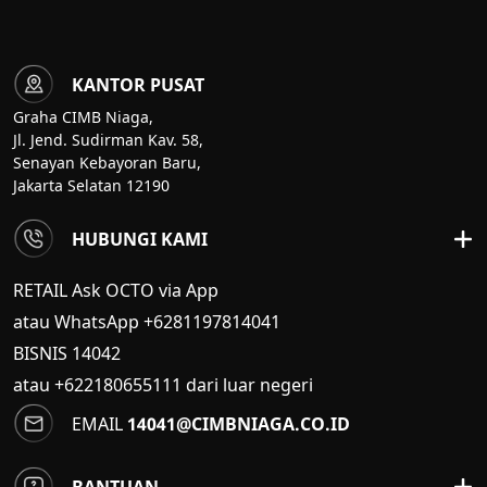
KANTOR PUSAT
Graha CIMB Niaga,
Jl. Jend. Sudirman Kav. 58,
Senayan Kebayoran Baru,
Jakarta Selatan 12190
HUBUNGI KAMI
RETAIL Ask OCTO via App
atau WhatsApp +6281197814041
BISNIS
14042
atau +622180655111 dari luar negeri
EMAIL
14041@CIMBNIAGA.CO.ID
BANTUAN