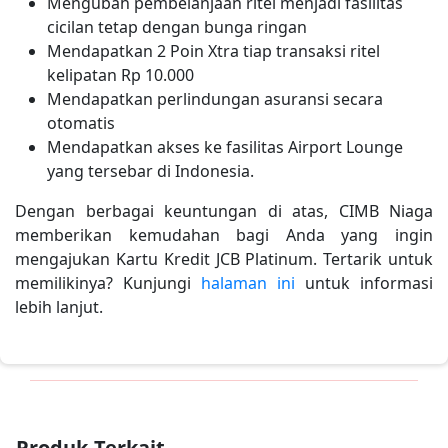
Mengubah pembelanjaan ritel menjadi fasilitas
cicilan tetap dengan bunga ringan
Mendapatkan 2 Poin Xtra tiap transaksi ritel
kelipatan Rp 10.000
Mendapatkan perlindungan asuransi secara
otomatis
Mendapatkan akses ke fasilitas Airport Lounge
yang tersebar di Indonesia.
Dengan berbagai keuntungan di atas, CIMB Niaga
memberikan kemudahan bagi Anda yang ingin
mengajukan Kartu Kredit JCB Platinum. Tertarik untuk
memilikinya? Kunjungi
halaman ini
untuk informasi
lebih lanjut.
Produk Terkait