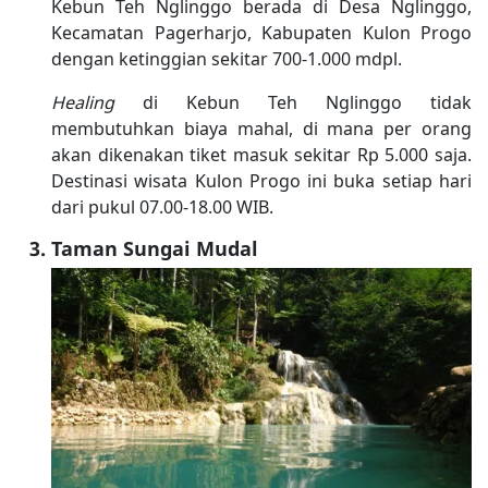
Kebun Teh Nglinggo berada di Desa Nglinggo,
Kecamatan Pagerharjo, Kabupaten Kulon Progo
dengan ketinggian sekitar 700-1.000 mdpl.
Healing
di Kebun Teh Nglinggo tidak
membutuhkan biaya mahal, di mana per orang
akan dikenakan tiket masuk sekitar Rp 5.000 saja.
Destinasi wisata Kulon Progo ini buka setiap hari
dari pukul 07.00-18.00 WIB.
Taman Sungai Mudal