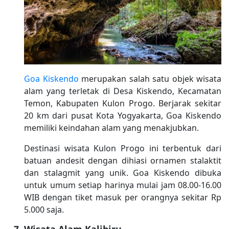
Goa Kiskendo
merupakan salah satu objek wisata
alam yang terletak di Desa Kiskendo, Kecamatan
Temon, Kabupaten Kulon Progo. Berjarak sekitar
20 km dari pusat Kota Yogyakarta, Goa Kiskendo
memiliki keindahan alam yang menakjubkan.
Destinasi wisata Kulon Progo ini terbentuk dari
batuan andesit dengan dihiasi ornamen stalaktit
dan stalagmit yang unik. Goa Kiskendo dibuka
untuk umum setiap harinya mulai jam 08.00-16.00
WIB dengan tiket masuk per orangnya sekitar Rp
5.000 saja.