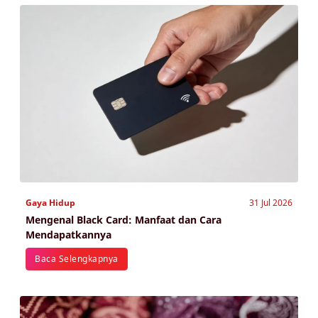
Gaya Hidup
31 Jul 2026
Mengenal Black Card: Manfaat dan Cara
Mendapatkannya
Baca Selengkapnya