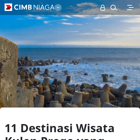
Personal
11 Destinasi Wisata