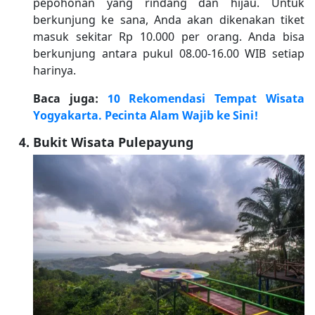
pepohonan yang rindang dan hijau. Untuk
berkunjung ke sana, Anda akan dikenakan tiket
masuk sekitar Rp 10.000 per orang. Anda bisa
berkunjung antara pukul 08.00-16.00 WIB setiap
harinya.
Baca juga:
10 Rekomendasi Tempat Wisata
Yogyakarta. Pecinta Alam Wajib ke Sini!
Bukit Wisata Pulepayung