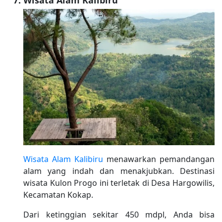
Wisata Alam Kalibiru
Wisata Alam Kalibiru
menawarkan pemandangan
alam yang indah dan menakjubkan. Destinasi
wisata Kulon Progo ini terletak di Desa Hargowilis,
Kecamatan Kokap.
Dari ketinggian sekitar 450 mdpl, Anda bisa